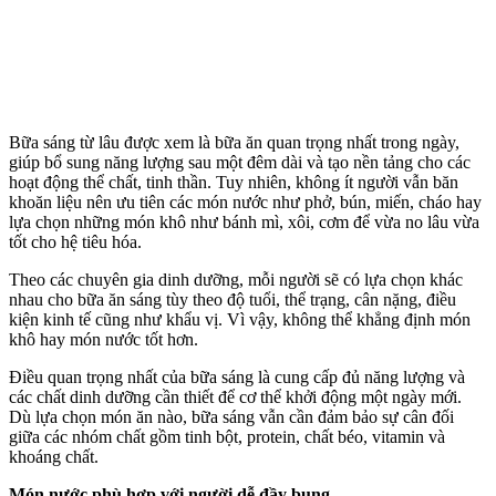
Bữa sáng từ lâu được xem là bữa ăn quan trọng nhất trong ngày,
giúp bổ sung năng lượng sau một đêm dài và tạo nền tảng cho các
hoạt động thể chất, tinh thần. Tuy nhiên, không ít người vẫn băn
khoăn liệu nên ưu tiên các món nước như phở, bún, miến, cháo hay
lựa chọn những món khô như bánh mì, xôi, cơm để vừa no lâu vừa
tốt cho hệ tiêu hóa.
Theo các chuyên gia dinh dưỡng, mỗi người sẽ có lựa chọn khác
nhau cho bữa ăn sáng tùy theo độ tuổi, thể trạng, cân nặng, điều
kiện kinh tế cũng như khẩu vị. Vì vậy, không thể khẳng định món
khô hay món nước tốt hơn.
Điều quan trọng nhất của bữa sáng là cung cấp đủ năng lượng và
các chất dinh dưỡng cần thiết để c‌ơ th‌ể khởi động một ngày mới.
Dù lựa chọn món ăn nào, bữa sáng vẫn cần đảm bảo sự cân đối
giữa các nhóm chất gồm tinh bột, protein, chất béo, vitamin và
khoáng chất.
Món nước phù hợp với người dễ đầy bụng