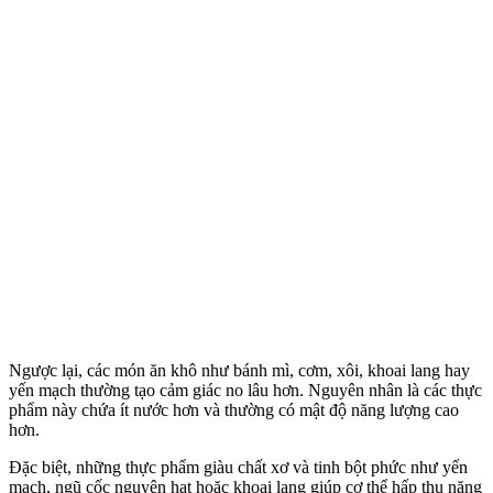
Ngược lại, các món ăn khô như bánh mì, cơm, xôi, khoai lang hay
yến mạch thường tạo cảm giác no lâu hơn. Nguyên nhân là các thực
phẩm này chứa ít nước hơn và thường có mật độ năng lượng cao
hơn.
Đặc biệt, những thực phẩm giàu chất xơ và tinh bột phức như yến
mạch, ngũ cốc nguyên hạt hoặc khoai lang giúp c‌ơ th‌ể hấp thu năng