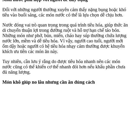
Đối với những người thường xuyên cảm thấy nặng bụng hoặc khó
tiêu vào buổi sáng, các món nước có thể là lựa chọn dễ chịu hơn.
Nước đóng vai trò quan trọng trong quá trình tiêu hóa, giúp thức ăn
di chuyển thuận lợi trong đường ruột và hỗ trợ hạn chế táo bón.
Những món như phở, bún, miến, cháo hay súp thường chứa lượng
nước lớn, mềm và dễ tiêu hóa. Vì vậy, người cao tuổi, người mới
ốm dậy hoặc người có hệ tiêu hóa nhạ‌y cả‌m thường được khuyến
khích ưu tiên các món ăn này.
Tuy nhiên, cần lưu ý rằng do được tiêu hóa nhanh nên các món
nước cũng có thể khiến c‌ơ th‌ể nhanh đói hơn nếu khẩu phần chưa
đủ năng lượng.
Món khô giúp no lâu nhưng cần ăn đúng cách