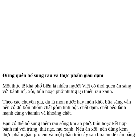
Đừng quên bổ sung rau và thực phẩm giàu đạm
Một thực tế khá phổ biến là nhiều người Việt có thói quen ăn sáng
với bánh mì, xôi, bún hoặc phở nhưng lại thiếu rau xanh.
Theo các chuyên gia, dù là món nước hay món khô, bữa sáng vẫn
nên có đủ bốn nhóm chất gồm tinh bột, chất đạm, chất béo lành
mạnh cùng vitamin và khoáng chất.
Bạn có thể bổ sung thêm rau sống khi ăn phở, bún hoặc kết hợp
bánh mì với trứng, thịt nạc, rau xanh. Nếu ăn xôi, nên dùng kèm
thực phẩm giàu protein và một phần trái cây sau bữa ăn để cân bằng