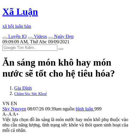
Xã Luận
xã hội luận bàn
Luyện IQ
Videos
Ngày Đẹp
09:09:09 AM, Thứ Abc 09/09/2021
Ăn sáng món khô hay món
nước sẽ tốt cho hệ tiêu hóa?
Gia Đình
Chăm Sóc Sức Khoẻ
VN
EN
Sky Nguyen
08/07/26 09:39am
nguồn
bình luận
999
A-
A
A+
Việc lựa chọn đồ ăn sáng là món nước hay món khô phụ thuộc vào
nhu cầu năng lượng, tình trạng sức khỏe và thói quen sinh hoạt của
mỗi cá nhân.