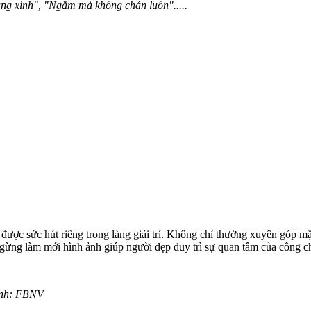
àng xinh", "Ngắm mà không chán luôn".....
c sức hút riêng trong làng giải trí. Không chỉ thường xuyên góp mặt tạ
ngừng làm mới hình ảnh giúp người đẹp duy trì sự quan tâm của công 
 Ảnh: FBNV