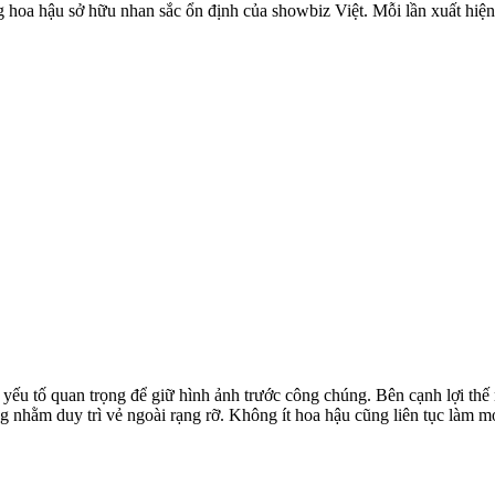
hoa hậu sở hữu nhan sắc ổn định của showbiz Việt. Mỗi lần xuất hiện, 
à yếu tố quan trọng để giữ hình ảnh trước công chúng. Bên cạnh lợi th
g nhằm duy trì vẻ ngoài rạng rỡ. Không ít hoa hậu cũng liên tục làm m