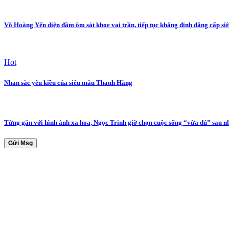
Võ Hoàng Yến diện đầm ôm sát khoe vai trần, tiếp tục khẳng định đẳng cấp si
Hot
Nhan sắc yêu kiều của siêu mẫu Thanh Hằng
Từng gắn với hình ảnh xa hoa, Ngọc Trinh giờ chọn cuộc sống “vừa đủ” sau nh
Gửi Msg