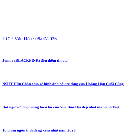
HOT: Văn Hóa : 08/07/2026
Jennie (BLACKPINK) đón thêm tin vui
NSƯT Hữu Châu chia sẻ hình ảnh hậu trường của Hoàng Hậu Cuối Cùng
Bất ngờ với cuộc sống hiện tại của Vua Bảo Đại đẹp nhất màn ảnh Việt
10 phim ngôn tình đáng xem nhất năm 2026