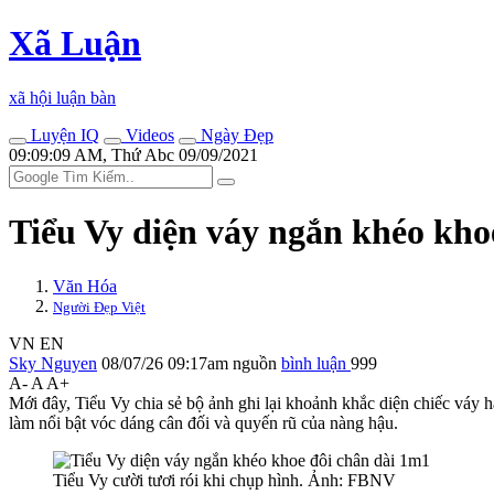
Xã Luận
xã hội luận bàn
Luyện IQ
Videos
Ngày Đẹp
09:09:09 AM, Thứ Abc 09/09/2021
Tiểu Vy diện váy ngắn khéo kho
Văn Hóa
Người Đẹp Việt
VN
EN
Sky Nguyen
08/07/26 09:17am
nguồn
bình luận
999
A-
A
A+
Mới đây, Tiểu Vy chia sẻ bộ ảnh ghi lại khoảnh khắc diện chiếc váy h
làm nổi bật vóc dáng cân đối và quyến rũ của nàng hậu.
Tiểu Vy cười tươi rói khi chụp hình. Ảnh: FBNV