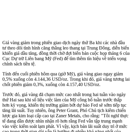
Giá vàng giảm trong phiên giao dịch ngày thứ Ba khi các nhà đầu
tư theo dõi tình hình căng thẳng leo thang tại Trung Đông, diễn biến
khiến giá dầu tăng, đồng thời chờ đợi biên bản cuộc họp tháng 6 của
Cục Dự trữ Liên bang Mỹ (Fed) để tìm thêm tín hiệu về triển vọng
chính sách tiền tệ.
Tính đến cuối phiên hôm qua (giờ Mỹ), giá vàng giao ngay giảm
0,5% xuống còn 4.144,36 USD/oz. Trong khi đó, giá vàng tương lai
chốt phiên giảm 0,3%, xuống còn 4.157,40 USD/oz.
Trước đó, giá vàng đã chạm mức cao nhất trong hai tuần vào ngày
thứ Hai sau khi số liệu việc làm của Mỹ công bố tuần trước thấp
hơn kỳ vọng, khiến thị trường giảm bớt dự báo Fed sẽ sớm tiếp tục
tăng lãi suất. Tuy nhiên, ông Peter Grant, Phó Chủ tịch kiêm chiến
lược gia kim loại cấp cao tại Zaner Metals, cho rằng: "Tôi nghĩ thực
tế đang dần được nhìn nhận rõ hơn rằng Fed vẫn tập trung mạnh
vào việc kiểm soát lạm phát. Vì vậy, kịch bản lãi suất duy trì ở mức
cao trong thời gian dài vẫn là hướng đi nhiều khả năng nhất của