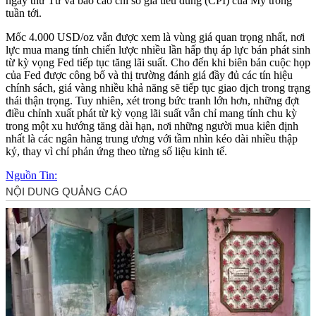
ngày thứ Tư và báo cáo chỉ số giá tiêu dùng (CPI) của Mỹ trong
tuần tới.
Mốc 4.000 USD/oz vẫn được xem là vùng giá quan trọng nhất, nơi
lực mua mang tính chiến lược nhiều lần hấp thụ áp lực bán phát sinh
từ kỳ vọng Fed tiếp tục tăng lãi suất. Cho đến khi biên bản cuộc họp
của Fed được công bố và thị trường đánh giá đầy đủ các tín hiệu
chính sách, giá vàng nhiều khả năng sẽ tiếp tục giao dịch trong trạng
thái thận trọng. Tuy nhiên, xét trong bức tranh lớn hơn, những đợt
điều chỉnh xuất phát từ kỳ vọng lãi suất vẫn chỉ mang tính chu kỳ
trong một xu hướng tăng dài hạn, nơi những người mua kiên định
nhất là các ngân hàng trung ương với tầm nhìn kéo dài nhiều thập
kỷ, thay vì chỉ phản ứng theo từng số liệu kinh tế.
Nguồn Tin: