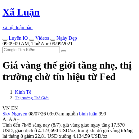
Xã Luận
xã hội luận bàn
Luyện IQ
Videos
Ngày Đẹp
09:09:09 AM, Thứ Abc 09/09/2021
Giá vàng thế giới tăng nhẹ, thị
trường chờ tín hiệu từ Fed
Kinh Tế
Thị trường Thế Giới
VN
EN
Sky Nguyen
08/07/26 09:07am
nguồn
bình luận
999
A-
A
A+
Tính đến 7h45 sáng nay (8/7), giá vàng giao ngay tăng 17,570
USD, giao dịch ở 4.123,690 USD/oz; trong khi đó giá vàng tương
lai tháng 8 giảm 22,81 USD xuống 4.134,59 USD/oz.