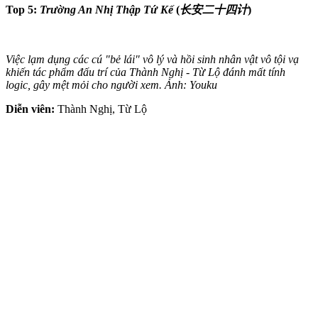
Top 5:
Trường An Nhị Thập Tứ Kế
(
长安二十四计
)
Việc lạ‌m dụn‌g các cú "bẻ lái" vô lý và hồi sinh nhân vật vô tội vạ
khiến tác phẩm đấu trí của Thành Nghị - Từ Lộ đánh mất tính
logic, gây mệt mỏi cho người xem. Ảnh: Youku
Diễn viên:
Thành Nghị, Từ Lộ