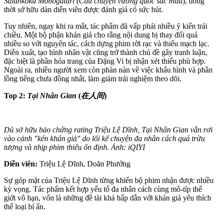
Saiunkoku Monogatari
(
Câu chuyện vương quốc sắc màu
), đồng
thời sở hữu dàn diễn viên được đánh giá có sức hút.
Tuy nhiên, ngay khi ra mắt, tác phẩm đã vấp phải nhiều ý kiến trái
chiều. Một bộ phận khán giả cho rằng nội dung bị thay đổi quá
nhiều so với nguyên tác, cách dựng phim rời rạc và thiếu mạch lạc.
Diễn xuất, tạo hình nhân vật cũng trở thành chủ đề gây tranh luận,
đặc biệt là phần hóa trang của Đặng Vi bị nhận xét thiếu phù hợp.
Ngoài ra, nhiều người xem còn phàn nàn về việc khẩu hình và phần
lồng tiếng chưa đồng nhất, làm giảm trải nghiệm theo dõi.
Top 2:
Tại Nhân Gian
(
在人间
)
Dù sở hữu bảo chứng rating Triệu Lệ Dĩnh, Tại Nhân Gian vẫn rơi
vào cảnh "kén khán giả" do lối kể chuyện đa nhân cách quá trừu
tượng và nhịp phim thiếu ổn định. Ảnh: iQIYI
Diễn viên:
Triệu Lệ Dĩnh, Doãn Phưởng
Sự góp mặt của Triệu Lệ Dĩnh từng khiến bộ phim nhận được nhiều
kỳ vọng. Tác phẩm kết hợp yếu tố đa nhân cách cùng mô-típ thế
giới vô hạn, vốn là những đề tài khá hấp dẫn với khán giả yêu thích
thể loại bí ẩn.