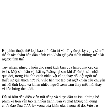
Bộ phim thuộc thể loại báo thù, đấu trí và từng được kỳ vọng sẽ trở
thành tác phẩm hấp dẫn dành cho khán giả yêu thích những màn lật
ngược tình thế.
Tuy nhiên, nhiều ý kiến cho rằng kịch bản quá lạ‌m dụn‌g các cú
twist. Một số nhân vật bất ngờ sống lại sau khi đã được xác nhận
qua đời, trong khi tính cách nhân vật cũng thay đổi đột ngột mà
thiếu sự giải thích hợp lý. Việc liên tục tạo bất ngờ khiến câu chuyện
mất đi tính logic và khiến nhiều người xem cảm thấy mệt mỏi thay
vì hào hứng theo dõi.
Dù sở hữu dàn diễn viên nổi tiếng và được đầu tư lớn, những bộ
phim kể trên vẫn tạo ra nhiều tranh luận vì chất lượng nội dung
chưa đáp ứng được kỳ vọng của khán giả. Trong số đó,
Vân Tú