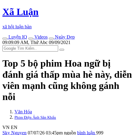
Xã Luận
xã hội luận bàn
Luyện IQ
Videos
Ngày Đẹp
09:09:09 AM, Thứ Abc 09/09/2021
Top 5 bộ phim Hoa ngữ bị
đánh giá thấp mùa hè này, diễn
viên mạnh cũng không gánh
nỗi
Văn Hóa
Phim Điện Ảnh Sân Khấu
VN
EN
Sky Nguyen
07/07/26 03:45pm
nguồn
bình luận
999