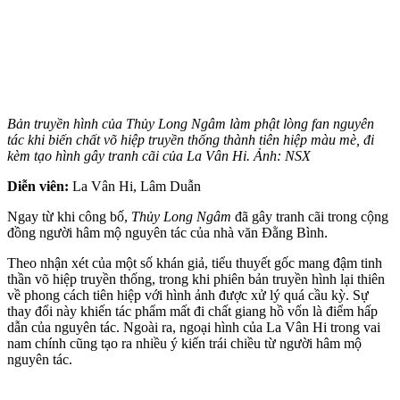
Bản truyền hình của Thủy Long Ngâm làm phật lòng fan nguyên
tác khi biến chất võ hiệp truyền thống thành tiên hiệp màu mè, đi
kèm tạo hình gây tranh cãi của La Vân Hi. Ảnh: NSX
Diễn viên:
La Vân Hi, Lâm Duẫn
Ngay từ khi công bố,
Thủy Long Ngâm
đã gây tranh cãi trong cộng
đồng người hâm mộ nguyên tác của nhà văn Đằng Bình.
Theo nhận xét của một số khán giả, tiểu thuyết gốc mang đậm tinh
thần võ hiệp truyền thống, trong khi phiên bản truyền hình lại thiên
về phong cách tiên hiệp với hình ảnh được xử lý quá cầu kỳ. Sự
thay đổi này khiến tác phẩm mất đi chất giang hồ vốn là điểm hấp
dẫn của nguyên tác. Ngoài ra, ngoại hình của La Vân Hi trong vai
nam chính cũng tạo ra nhiều ý kiến trái chiều từ người hâm mộ
nguyên tác.