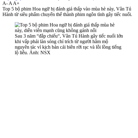
A-
A
A+
Top 5 bộ phim Hoa ngữ bị đánh giá thấp vào mùa hè này, Vân Tú
Hành từ siêu phẩm chuyển thể thành phim ngôn tình gây tiếc nuối.
Sau 3 năm “đắp chiếu“, Vân Tú Hành gây tiếc nuối lớn
khi vấp phải làn sóng chỉ trích từ người hâm mộ
nguyên tác vì kịch bản cải biên rời rạc và lỗi lồng tiếng
lộ liễu. Ảnh: NSX