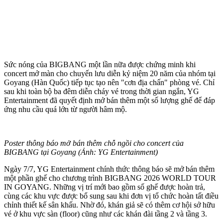
Sức nóng của BIGBANG một lần nữa được chứng minh khi
concert mở màn cho chuyến lưu diễn kỷ niệm 20 năm của nhóm tại
Goyang (Hàn Quốc) tiếp tục tạo nên "cơn địa chấn" phòng vé. Chỉ
sau khi toàn bộ ba đêm diễn cháy vé trong thời gian ngắn, YG
Entertainment đã quyết định mở bán thêm một số lượng ghế để đáp
ứng nhu cầu quá lớn từ người hâm mộ.
Poster thông báo mở bán thêm chỗ ngồi cho concert của
BIGBANG tại Goyang (Ảnh: YG Entertainment)
Ngày 7/7, YG Entertainment chính thức thông báo sẽ mở bán thêm
một phần ghế cho chương trình BIGBANG 2026 WORLD TOUR
IN GOYANG. Những vị trí mới bao gồm số ghế được hoàn trả,
cùng các khu vực được bổ sung sau khi đơn vị tổ chức hoàn tất điều
chỉnh thiết kế sân khấu. Nhờ đó, khán giả sẽ có thêm cơ hội sở hữu
vé ở khu vực sàn (floor) cũng như các khán đài tầng 2 và tầng 3.