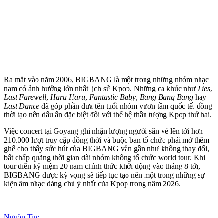
Ra mắt vào năm 2006, BIGBANG là một trong những nhóm nhạc
nam có ảnh hưởng lớn nhất lịch sử Kpop. Những ca khúc như
Lies
,
Last Farewell
,
Haru Haru
,
Fantastic Baby
,
Bang Bang Bang
hay
Last Dance
đã góp phần đưa tên tuổi nhóm vươn tầm quốc tế, đồng
thời tạo nên dấu ấn đặc biệt đối với thế hệ thần tượng Kpop thứ hai.
Việc concert tại Goyang ghi nhận lượng người săn vé lên tới hơn
210.000 lượt truy cập đồng thời và buộc ban tổ chức phải mở thêm
ghế cho thấy sức hút của BIGBANG vẫn gần như không thay đổi,
bất chấp quãng thời gian dài nhóm không tổ chức world tour. Khi
tour diễn kỷ niệm 20 năm chính thức khởi động vào tháng 8 tới,
BIGBANG được kỳ vọng sẽ tiếp tục tạo nên một trong những sự
kiện âm nhạc đáng chú ý nhất của Kpop trong năm 2026.
Nguồn Tin: