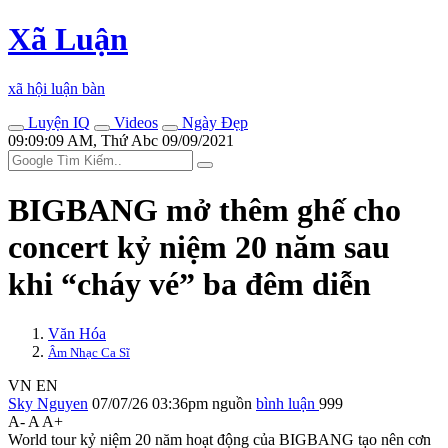
Xã Luận
xã hội luận bàn
Luyện IQ
Videos
Ngày Đẹp
09:09:09 AM, Thứ Abc 09/09/2021
BIGBANG mở thêm ghế cho
concert kỷ niệm 20 năm sau
khi “cháy vé” ba đêm diễn
Văn Hóa
Âm Nhạc Ca Sĩ
VN
EN
Sky Nguyen
07/07/26 03:36pm
nguồn
bình luận
999
A-
A
A+
World tour kỷ niệm 20 năm hoạt động của BIGBANG tạo nên cơn