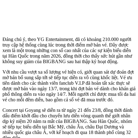
Đáng chú ý, theo YG Entertainment, đã có khoảng 210.000 người
truy cập hệ thống cùng lúc trong thời điểm mở bán vé. Đây được
xem là một trong những con số cao nhất của các sự kiện biểu diễn
tại Hàn Quốc trong năm 2026, đồng thời cho thấy sức hút gần như
không suy giảm của BIGBANG sau hai thập kỷ hoạt động.
Với nhu cầu vượt xa số lượng vé hiện có, giới quan sát dự đoán đợt
mở bán bổ sung sắp tới sẽ tiếp tục diễn ra vô cùng khốc liệt. Vé ưu
tiên dành cho các thành viên fanclub V.I.P đã hoàn tất xác thực sẽ
được mở bán vào ngày 13/7, trong khi đợt bán vé dành cho khán giả
phổ thông diễn ra vào ngày 14/7. Mỗi người chỉ được mua tối đa hai
vé cho mỗi đêm diễn, bao gồm cả số vé đã mua trước đó.
Concert tại Goyang sẽ diễn ra từ ngày 21 đến 23/8, đồng thời đánh
dấu điểm khởi đầu cho chuyến lưu diễn vòng quanh thế giới nhân
dịp kỷ niệm 20 năm ra mắt của BIGBANG. Sau Hàn Quốc, nhóm
sẽ tiếp tục biểu diễn tại Bắc Mỹ, châu Âu, châu Đại Dương và
nhiều quốc gia châu Á, với kế hoạch đi qua 18 thành phố cùng 32
đêm diễn.