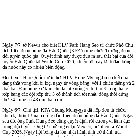
Ngày 7/7, tờ Newis cho biết HLV Park Hang Seo từ chức Phó Chủ
tịch Liên đoàn bóng đá Hàn Quốc (KFA) cùng chức Trưởng đoàn
đội tuyển quốc gia. Quyết định này được đưa ra sau thất bại của đội
tuyển Hàn Quốc tại World Cup 2026, khiến bộ máy lãnh đạo bóng
đá nước này có nhiều biến động.
Đội tuyển Hàn Quốc dưới thời HLV Hong Myung-bo có kết quả
đáng thất vọng khi bị loại ngay từ vòng bảng, với 1 chiến thắng và 2
thất bại. Đội bóng xứ kim chi đã tụt xuống vị trí thứ 9 trong bảng
xếp hạng các đội xếp thứ 3 có thành tích tốt nhất, đồng thời đứng
thứ 34 trong số 48 đội tham dự.
Ngày 6/7, Chủ tịch KFA Chung Mong-gyu đã nộp đơn từ chức,
khép lại hơn 13 năm đứng đầu Liên đoàn bóng đá Hàn Quốc. Ngay
sau đó, ông Park Hang Seo cũng quyết định rời cương vị lãnh đạo
trong đội tuyển. Ông từ chức ngay tại Mexico, nơi diễn ra World
Cup 2026. Ngày hội bóng đá lớn nhất hành tinh trở thành trải