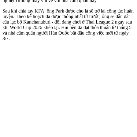
nghiệm không mấy vui vẻ với nhà cầm quân này.
Sau khi chia tay KFA, ông Park được cho là sẽ trở lại công tác huấn
luyện. Theo kế hoạch đã được thống nhất từ trước, ông sẽ dẫn dắt
câu lạc bộ Kanchanaburi - đội đang chơi ở Thai League 2 ngay sau
khi World Cup 2026 khép lại. Hai bên đã đạt thỏa thuận từ tháng 5
và nhà cầm quân người Hàn Quốc bắt đầu công việc mới từ ngày
8/7.