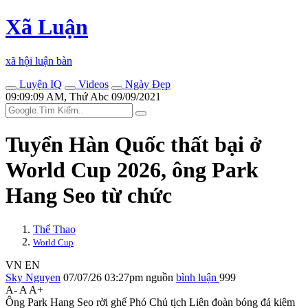
Xã Luận
xã hội luận bàn
Luyện IQ
Videos
Ngày Đẹp
09:09:09 AM, Thứ Abc 09/09/2021
Tuyển Hàn Quốc thất bại ở
World Cup 2026, ông Park
Hang Seo từ chức
Thể Thao
World Cup
VN
EN
Sky Nguyen
07/07/26 03:27pm
nguồn
bình luận
999
A-
A
A+
Ông Park Hang Seo rời ghế Phó Chủ tịch Liên đoàn bóng đá kiêm