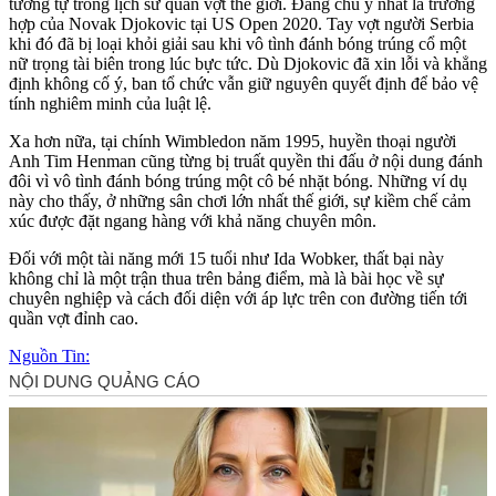
tương tự trong lịch sử quần vợt thế giới. Đáng chú ý nhất là trường
hợp của Novak Djokovic tại US Open 2020. Tay vợt người Serbia
khi đó đã bị loại khỏi giải sau khi vô tình đánh bóng trúng cổ một
nữ trọng tài biên trong lúc bực tức. Dù Djokovic đã xin lỗi và khẳng
định không cố ý, ban tổ chức vẫn giữ nguyên quyết định để bảo vệ
tính nghiêm minh của luật lệ.
Xa hơn nữa, tại chính Wimbledon năm 1995, huyền thoại người
Anh Tim Henman cũng từng bị truất quyền thi đấu ở nội dung đánh
đôi vì vô tình đánh bóng trúng một cô bé nhặt bóng. Những ví dụ
này cho thấy, ở những sân chơi lớn nhất thế giới, sự kiềm chế cảm
xúc được đặt ngang hàng với khả năng chuyên môn.
Đối với một tài năng mới 15 tuổi như Ida Wobker, thất bại này
không chỉ là một trận thua trên bảng điểm, mà là bài học về sự
chuyên nghiệp và cách đối diện với áp lực trên con đường tiến tới
quần vợt đỉnh cao.
Nguồn Tin: