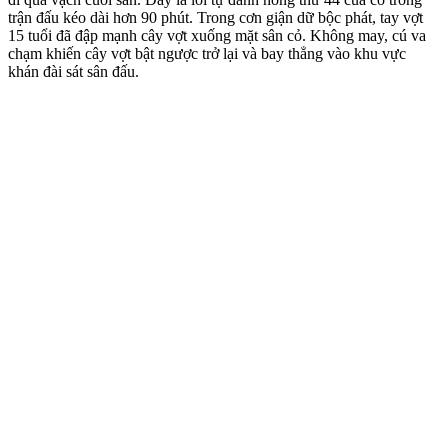
trận đấu kéo dài hơn 90 phút. Trong cơn giận dữ bộc phát, tay vợt
15 tuổi đã đập mạnh cây vợt xuống mặt sân cỏ. Không may, cú va
chạm khiến cây vợt bật ngược trở lại và bay thẳng vào khu vực
khán đài sát sân đấu.