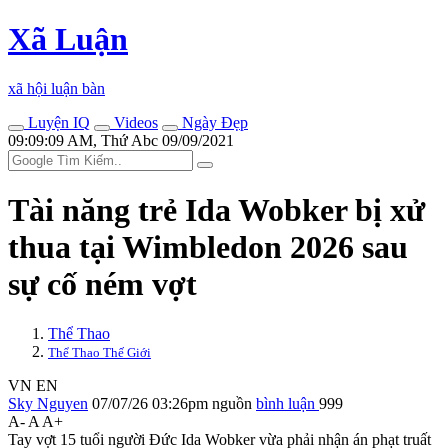
Xã Luận
xã hội luận bàn
Luyện IQ
Videos
Ngày Đẹp
09:09:09 AM, Thứ Abc 09/09/2021
Tài năng trẻ Ida Wobker bị xử
thua tại Wimbledon 2026 sau
sự cố ném vợt
Thể Thao
Thể Thao Thế Giới
VN
EN
Sky Nguyen
07/07/26 03:26pm
nguồn
bình luận
999
A-
A
A+
Tay vợt 15 tuổi người Đức Ida Wobker vừa phải nhận án phạt truất