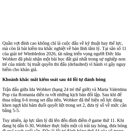
Quần vợt đỉnh cao không chỉ là cuộc đấu về kỹ thuật hay thể lực,
mà còn là bài kiểm tra khắc nghiệt về bản lĩnh tâm lý. Tại sân số 11
của giải trẻ Wimbledon 2026, tài năng triển vọng người Đức Ida
Wobker đã phải nhận một bài học đắt giá nhất trong sự nghiệp non
trẻ của mình: bị truất quyền thi đấu (defaulted) vì hành vi gây nguy
hiểm cho khán giả.
Khoảnh khắc mất kiểm soát sau 44 lỗi tự đánh hỏng
Trận đấu giữa Ida Wobker (hạng 24 trẻ thế giới) và Maria Valentina
Pop của Romania diễn ra với những kịch bản đối lập. Sau khi để
thua trắng 0-6 trong set đầu tiên, Wobker đã thể hiện nỗ lực đáng
khen ngợi khi bám đuổi quyết liệt trong set 2, đưa tỷ số về mức cân
bằng 5-5.
Tuy nhiên, áp lực tâm lý đã lên đến đỉnh điểm ở game thứ 11. Khi
đang bị dẫn 0-30, Wobker thực hiện một cú trái tay hỏng, đưa bóng
đi quá vạch cuối sân. Đây là lỗi tự đánh hỏng thứ 44 của cô trong