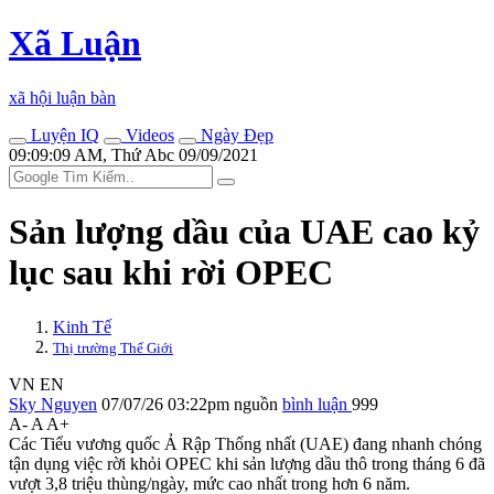
Xã Luận
xã hội luận bàn
Luyện IQ
Videos
Ngày Đẹp
09:09:09 AM, Thứ Abc 09/09/2021
Sản lượng dầu của UAE cao kỷ
lục sau khi rời OPEC
Kinh Tế
Thị trường Thế Giới
VN
EN
Sky Nguyen
07/07/26 03:22pm
nguồn
bình luận
999
A-
A
A+
Các Tiểu vương quốc Ả Rập Thống nhất (UAE) đang nhanh chóng
tận dụng việc rời khỏi OPEC khi sản lượng dầu thô trong tháng 6 đã
vượt 3,8 triệu thùng/ngày, mức cao nhất trong hơn 6 năm.