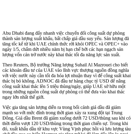
Abu Dhabi đang đẩy nhanh việc chuyển đổi công suất dự phòng
thành sản lượng xuất khẩu, bất chấp giá dầu suy yếu. Sản lượng đã
tăng tốc kể từ khi UAE chính thức rời khỏi OPEC và OPEC+ vào
ngày 1/5, chấm dứt nhiều năm bị hạn chế bởi các hạn ngạch sản
lượng vốn cản trở nước này khai thác tối đa năng lực sản xuất.
Theo Reuters, Bộ trưởng Năng lượng Suhail Al Mazrouei cho biết
các khoản đầu tư của UAE vào lĩnh vực thượng nguồn đồng nghĩa
với việc nước này cần tối đa hóa lợi nhuận thay vì để công suất khai
thác bị bỏ không. ADNOC đã đầu tư hàng chục tỷ USD để nâng
công suất khai thác lên 5 triệu thùng/ngày, giúp UAE sở hữu một
trong những nguồn công suất dự phòng có thể đưa vào khai thác
ngay lớn nhất thế giới.
Việc gia tăng sản lượng diễn ra trong bối cảnh giá dầu đã giảm
mạnh so với mức đỉnh trong thời gian xảy ra xung đột tại Trung
Đông. Giá dầu Brent đã giảm xuống dưới 72 USD/thùng sau khi có
thời điểm vượt 120 USD/thùng trong thời gian chiến sự. Trong khi
đó, xuất khẩu dầu từ khu vực Vùng Vịnh phục hồi và lưu lượng tàu