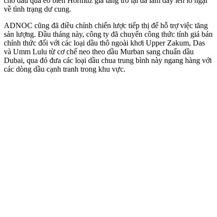
chở dầu qua eo biển Hormuz gia tăng trở lại đã làm dấy lên lo ngại
về tình trạng dư cung.
ADNOC cũng đã điều chỉnh chiến lược tiếp thị để hỗ trợ việc tăng
sản lượng. Đầu tháng này, công ty đã chuyển công thức tính giá bán
chính thức đối với các loại dầu thô ngoài khơi Upper Zakum, Das
và Umm Lulu từ cơ chế neo theo dầu Murban sang chuẩn dầu
Dubai, qua đó đưa các loại dầu chua trung bình này ngang hàng với
các dòng dầu cạnh tranh trong khu vực.