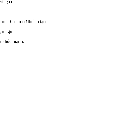
vòng eo.
n C cho c‌ơ th‌ể tái tạo.
bạn ngủ.
ôn khỏe mạnh.