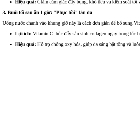
Hiệu quả:
Giảm cảm giác đầy bụng, khó tiêu và kiểm soát tốt 
3. Buổi tối sau ăn 1 giờ: "Phục hồi" làn da
Uống nước chanh vào khung giờ này là cách đơn giản để bổ sung Vitami
Lợi ích:
Vitamin C thúc đẩy sản sinh collagen ngay trong lúc 
Hiệu quả:
Hỗ trợ chống oxy hóa, giúp da sáng bật tông và lu