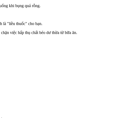
 uống khi bụng quá rỗng.
 là "liều thuốc" cho bạn.
n chặn việc hấp thụ chất béo dư thừa từ bữa ăn.