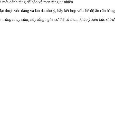
ồi mới đánh răng để bảo vệ men răng tự nhiên.
ạt được vóc dáng và làn da như ý, hãy kết hợp với chế độ ăn cân bằng,
răng nhạ‌y cả‌m, hãy lắng nghe c‌ơ th‌ể và tham khảo ý kiến bác sĩ t