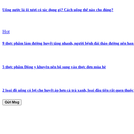
Uống nước lá ổi tươi có tác dụng gì? Cách uống thế nào cho đúng?
Hot
9 thực phẩm làm đường huyết tăng nhanh, người bệnh đái tháo đường nên hạn
5 thực phẩm Đông y khuyên nên bổ sung vào thực đơn mùa hè
2 loại đồ uống có lợi cho huyết áp hơn cả trà xanh, loại đầu tiên rất quen thuộc
Gửi Msg