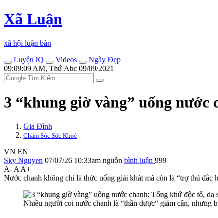
Xã Luận
xã hội luận bàn
Luyện IQ
Videos
Ngày Đẹp
09:09:09 AM, Thứ Abc 09/09/2021
3 “khung giờ vàng” uống nước c
Gia Đình
Chăm Sóc Sức Khoẻ
VN
EN
Sky Nguyen
07/07/26 10:33am
nguồn
bình luận
999
A-
A
A+
Nước chanh không chỉ là thức uống giải khát mà còn là “trợ thủ đắc l
Nhiều người coi nước chanh là “thần dược“ giảm cân, nhưng bí