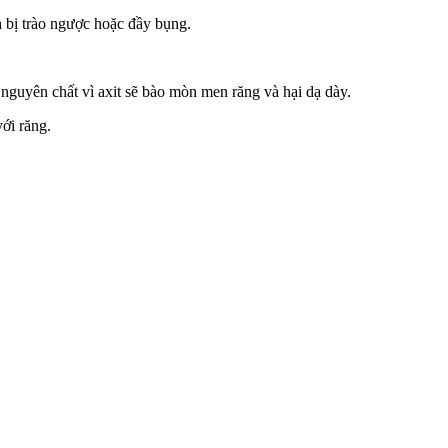
h bị trào ngược hoặc đầy bụng.
guyên chất vì axit sẽ bào mòn men răng và hại dạ dày.
ới răng.