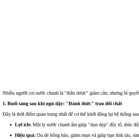
Nhiều người coi nước chanh là "thần dược" giảm cân, nhưng bí quyế
1. Buổi sáng sau khi ngủ dậy: "Đánh thức" trao đổi chất
Đây là thời điểm quan trọng nhất để c‌ơ th‌ể khởi động lại hệ thống sa
Lợi ích:
Một ly nước chanh ấm giúp "dọn dẹp" độc tố, thúc đẩy 
Hiệu quả:
Da dẻ hồng hào, giảm mụn và giúp bạn tỉnh táo, sản