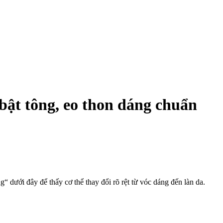
bật tông, eo thon dáng chuẩn
dưới đây để thấy c‌ơ th‌ể thay đổi rõ rệt từ vóc dáng đến làn da.