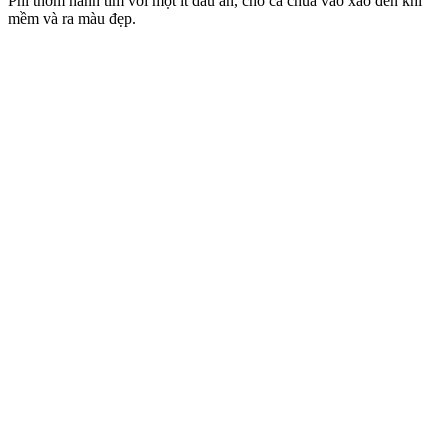
Phi thơm hành tím với một ít dầu ăn, cho cà chua vào xào đến khi
mềm và ra màu đẹp.