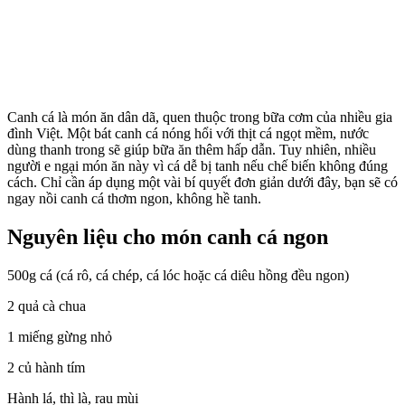
Canh cá là món ăn dân dã, quen thuộc trong bữa cơm của nhiều gia
đình Việt. Một bát canh cá nóng hổi với thịt cá ngọt mềm, nước
dùng thanh trong sẽ giúp bữa ăn thêm hấp dẫn. Tuy nhiên, nhiều
người e ngại món ăn này vì cá dễ bị tanh nếu chế biến không đúng
cách. Chỉ cần áp dụng một vài bí quyết đơn giản dưới đây, bạn sẽ có
ngay nồi canh cá thơm ngon, không hề tanh.
Nguyên liệu cho món canh cá ngon
500g cá (cá rô, cá chép, cá lóc hoặc cá diêu hồng đều ngon)
2 quả cà chua
1 miếng gừng nhỏ
2 củ hành tím
Hành lá, thì là, rau mùi