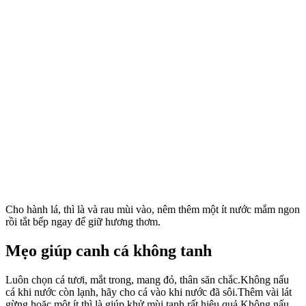
Cho hành lá, thì là và rau mùi vào, nêm thêm một ít nước mắm ngon
rồi tắt bếp ngay để giữ hương thơm.
Mẹo giúp canh cá không tanh
Luôn chọn cá tươi, mắt trong, mang đỏ, thân săn chắc.Không nấu
cá khi nước còn lạnh, hãy cho cá vào khi nước đã sôi.Thêm vài lát
gừng hoặc một ít thì là giúp khử mùi tanh rất hiệu quả.Không nấu