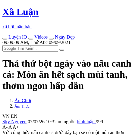
Xã Luận
xã hội luận bàn
Luyện IQ
Videos
Ngày Đẹp
09:09:09 AM, Thứ Abc 09/09/2021
Thả thứ bột ngày vào nấu canh
cá: Món ăn hết sạch mùi tanh,
thơm ngon hấp dẫn
Ăn Chơi
Ẩm Thực
VN
EN
Sky Nguyen
07/07/26 10:32am
nguồn
bình luận
999
A-
A
A+
Với công thức nấu canh cá dưới đây bạn sẽ có một món ăn thơm