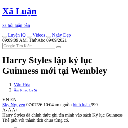
Xã Luận
xã hội luận bàn
Luyện IQ
Videos
Ngày Đẹp
09:09:09 AM, Thứ Abc 09/09/2021
Harry Styles lập kỷ lục
Guinness mới tại Wembley
Văn Hóa
Âm Nhạc Ca Sĩ
VN
EN
Sky Nguyen
07/07/26 10:04am
nguồn
bình luận
999
A-
A
A+
Harry Styles đã chính thức ghi tên mình vào sách Kỷ lục Guinness
Thế giới với thành tích chưa từng có.