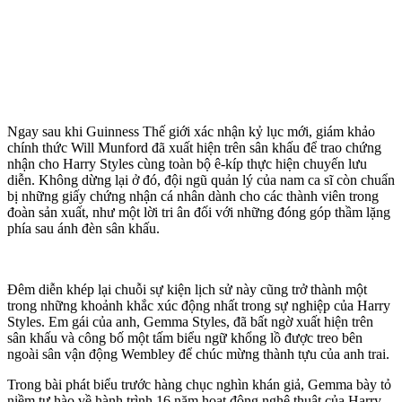
Ngay sau khi Guinness Thế giới xác nhận kỷ lục mới, giám khảo
chính thức Will Munford đã xuất hiện trên sân khấu để trao chứng
nhận cho Harry Styles cùng toàn bộ ê-kíp thực hiện chuyến lưu
diễn. Không dừng lại ở đó, đội ngũ quản lý của nam ca sĩ còn chuẩn
bị những giấy chứng nhận cá nhân dành cho các thành viên trong
đoàn sản xuất, như một lời tri ân đối với những đóng góp thầm lặng
phía sau ánh đèn sân khấu.
Đêm diễn khép lại chuỗi sự kiện lịch sử này cũng trở thành một
trong những khoảnh khắc xúc động nhất trong sự nghiệp của Harry
Styles. Em gái của anh, Gemma Styles, đã bất ngờ xuất hiện trên
sân khấu và công bố một tấm biểu ngữ khổng lồ được treo bên
ngoài sân vận động Wembley để chúc mừng thành tựu của anh trai.
Trong bài phát biểu trước hàng chục nghìn khán giả, Gemma bày tỏ
niềm tự hào về hành trình 16 năm hoạt động nghệ thuật của Harry