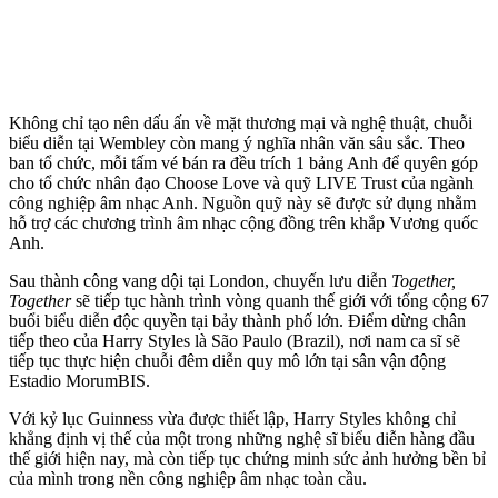
Không chỉ tạo nên dấu ấn về mặt thương mại và nghệ thuật, chuỗi
biểu diễn tại Wembley còn mang ý nghĩa nhân văn sâu sắc. Theo
ban tổ chức, mỗi tấm vé bán ra đều trích 1 bảng Anh để quyên góp
cho tổ chức nhân đạo Choose Love và quỹ LIVE Trust của ngành
công nghiệp âm nhạc Anh. Nguồn quỹ này sẽ được sử dụng nhằm
hỗ trợ các chương trình âm nhạc cộng đồng trên khắp Vương quốc
Anh.
Sau thành công vang dội tại London, chuyến lưu diễn
Together,
Together
sẽ tiếp tục hành trình vòng quanh thế giới với tổng cộng 67
buổi biểu diễn độc quyền tại bảy thành phố lớn. Điểm dừng chân
tiếp theo của Harry Styles là São Paulo (Brazil), nơi nam ca sĩ sẽ
tiếp tục thực hiện chuỗi đêm diễn quy mô lớn tại sân vận động
Estadio MorumBIS.
Với kỷ lục Guinness vừa được thiết lập, Harry Styles không chỉ
khẳng định vị thế của một trong những nghệ sĩ biểu diễn hàng đầu
thế giới hiện nay, mà còn tiếp tục chứng minh sức ảnh hưởng bền bỉ
của mình trong nền công nghiệp âm nhạc toàn cầu.