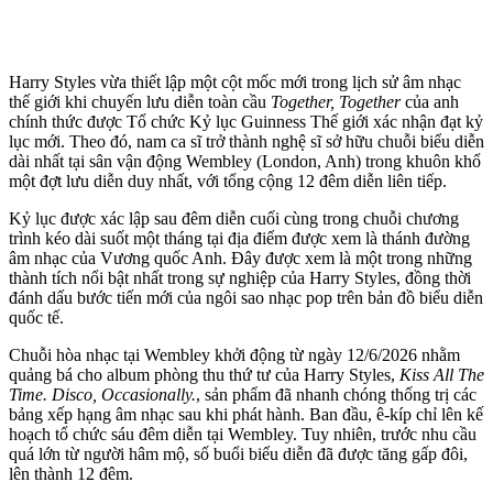
Harry Styles vừa thiết lập một cột mốc mới trong lịch sử âm nhạc
thế giới khi chuyến lưu diễn toàn cầu
Together, Together
của anh
chính thức được Tổ chức Kỷ lục Guinness Thế giới xác nhận đạt kỷ
lục mới. Theo đó, nam ca sĩ trở thành nghệ sĩ sở hữu chuỗi biểu diễn
dài nhất tại sân vận động Wembley (London, Anh) trong khuôn khổ
một đợt lưu diễn duy nhất, với tổng cộng 12 đêm diễn liên tiếp.
Kỷ lục được xác lập sau đêm diễn cuối cùng trong chuỗi chương
trình kéo dài suốt một tháng tại địa điểm được xem là thánh đường
âm nhạc của Vương quốc Anh. Đây được xem là một trong những
thành tích nổi bật nhất trong sự nghiệp của Harry Styles, đồng thời
đánh dấu bước tiến mới của ngôi sao nhạc pop trên bản đồ biểu diễn
quốc tế.
Chuỗi hòa nhạc tại Wembley khởi động từ ngày 12/6/2026 nhằm
quảng bá cho album phòng thu thứ tư của Harry Styles,
Kiss All The
Time. Disco, Occasionally.
, sản phẩm đã nhanh chóng thống trị các
bảng xếp hạng âm nhạc sau khi phát hành. Ban đầu, ê-kíp chỉ lên kế
hoạch tổ chức sáu đêm diễn tại Wembley. Tuy nhiên, trước nhu cầu
quá lớn từ người hâm mộ, số buổi biểu diễn đã được tăng gấp đôi,
lên thành 12 đêm.