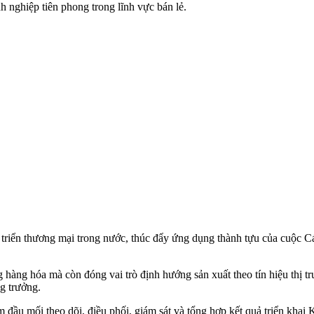
h nghiệp tiên phong trong lĩnh vực bán lẻ.
át triển thương mại trong nước, thúc đẩy ứng dụng thành tựu của cuộc 
hàng hóa mà còn đóng vai trò định hướng sản xuất theo tín hiệu thị tr
ng trưởng.
đầu mối theo dõi, điều phối, giám sát và tổng hợp kết quả triển kha