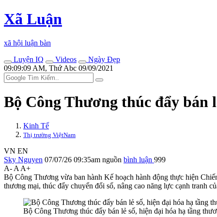
Xã Luận
xã hội luận bàn
Luyện IQ
Videos
Ngày Đẹp
09:09:09 AM, Thứ Abc 09/09/2021
Bộ Công Thương thúc đẩy bán lẻ
Kinh Tế
Thị trường ViệtNam
VN
EN
Sky Nguyen
07/07/26 09:35am
nguồn
bình luận
999
A-
A
A+
Bộ Công Thương vừa ban hành Kế hoạch hành động thực hiện Chiến lư
thương mại, thúc đẩy chuyển đổi số, nâng cao năng lực cạnh tranh của
Bộ Công Thương thúc đẩy bán lẻ số, hiện đại hóa hạ tầng th