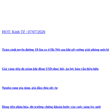
HOT: Kinh Tế : 07/07/2026
Toàn cảnh tuyến đường 10 làn xe ở Hà Nội sau khi gỡ vướng giải phóng mặt b
Giá vàng tiếp đà giảm khi đồng USD phục hồi, áp lực bán vẫn hiện hữu
Nguồn cung gia tăng, giá dầu chịu sức ép
Dòng tiền phân hóa, thị trường chứng khoán bước vào cuộc sàng lọc mới