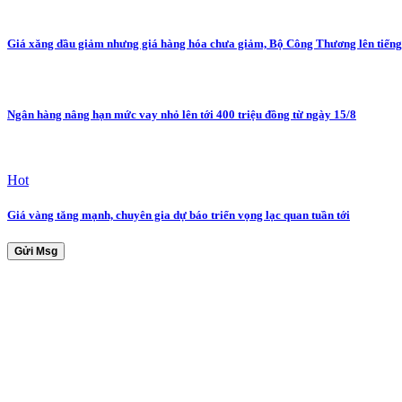
Giá xăng dầu giảm nhưng giá hàng hóa chưa giảm, Bộ Công Thương lên tiếng
Ngân hàng nâng hạn mức vay nhỏ lên tới 400 triệu đồng từ ngày 15/8
Hot
Giá vàng tăng mạnh, chuyên gia dự báo triển vọng lạc quan tuần tới
Gửi Msg