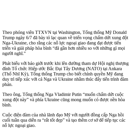
Theo phóng viên TTXVN tại Washington, Tổng thống Mỹ Donald
Trump ngày 6/7 đã bày tỏ lạc quan về triển vọng chấm dứt xung đột
Nga-Ukraine, cho rằng các nỗ lực ngoại giao đang đạt được tiến
triển và giải pháp hòa bình “đã gần hơn nhiều so với những gì mọi
người nghĩ.”
Phát biểu với báo giới trước khi lên đường tham dự Hội nghị thượng
đỉnh Tổ chức Hiệp ước Bắc Đại Tây Dương (NATO) tại Ankara
(Thổ Nhĩ Kỳ), Tổng thống Trump cho biết chính quyền Mỹ đang
duy trì tiếp xúc với cả Nga và Ukraine nhằm thúc đẩy tiến trình đàm
phán.
Theo ông, Tổng thống Nga Vladimir Putin “muốn chấm dứt cuộc
xung đột này” và phía Ukraine cũng mong muốn có được nền hòa
bình.
Cuộc điện đàm của nhà lãnh đạo Mỹ với người đồng cấp Nga hồi
cuối tuần qua diễn ra “rất tốt đẹp” và tạo thêm cơ sở để tiếp tục các
nỗ lực ngoại giao.