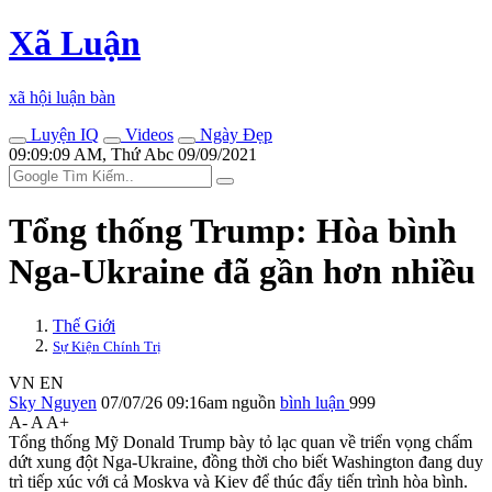
Xã Luận
xã hội luận bàn
Luyện IQ
Videos
Ngày Đẹp
09:09:09 AM, Thứ Abc 09/09/2021
Tổng thống Trump: Hòa bình
Nga-Ukraine đã gần hơn nhiều
Thế Giới
Sự Kiện Chính Trị
VN
EN
Sky Nguyen
07/07/26 09:16am
nguồn
bình luận
999
A-
A
A+
Tổng thống Mỹ Donald Trump bày tỏ lạc quan về triển vọng chấm
dứt xung đột Nga-Ukraine, đồng thời cho biết Washington đang duy
trì tiếp xúc với cả Moskva và Kiev để thúc đẩy tiến trình hòa bình.