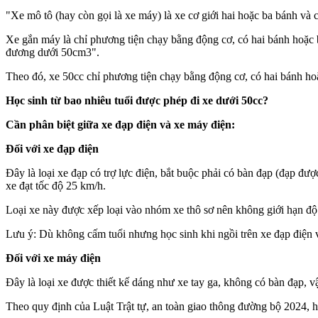
"Xe mô tô (hay còn gọi là xe máy) là xe cơ giới hai hoặc ba bánh và 
Xe gắn máy là chỉ phương tiện chạy bằng động cơ, có hai bánh hoặc b
đương dưới 50cm3".
Theo đó, xe 50cc chỉ phương tiện chạy bằng động cơ, có hai bánh hoặ
Học sinh từ bao nhiêu tuổi được phép đi xe dưới 50cc?
Cần phân biệt giữa xe đạp điện và xe máy điện:
Đối với xe đạp điện
Đây là loại xe đạp có trợ lực điện, bắt buộc phải có bàn đạp (đạp đ
xe đạt tốc độ 25 km/h.
Loại xe này được xếp loại vào nhóm xe thô sơ nên không giới hạn độ t
Lưu ý: Dù không cấm tuổi nhưng học sinh khi ngồi trên xe đạp điện v
Đối với xe máy điện
Đây là loại xe được thiết kế dáng như xe tay ga, không có bàn đạp, v
Theo quy định của Luật Trật tự, an toàn giao thông đường bộ 2024, họ