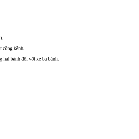
).
ật cồng kềnh.
g hai bánh đối với xe ba bánh.