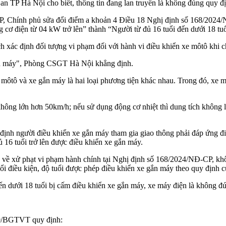
n TP Hà Nội cho biết, thông tin đang lan truyền là không đúng quy đ
hính phủ sửa đổi điểm a khoản 4 Điều 18 Nghị định số 168/2024/NĐ-C
 cơ điện từ 04 kW trở lên” thành “Người từ đủ 16 tuổi đến dưới 1‌8 tuổ
 xác định đối tượng vi phạm đối với hành vi điều khiển xe môtô khi c
gắn máy", Phòng CSGT Hà Nội khẳng định.
 môtô và xe gắn máy là hai loại phương tiện khác nhau. Trong đó, xe m
ế không lớn hơn 50km/h; nếu sử dụng động cơ nhiệt thì dung tích không
ịnh người điều khiển xe gắn máy tham gia giao thông phải đáp ứng điều
 16 tuổi trở lên được điều khiển xe gắn máy.
về xử phạt vi phạm hành chính tại Nghị định số 168/2024/NĐ-CP, khôn
ổi điều kiện, độ tuổi được phép điều khiển xe gắn máy theo quy định 
n dưới 1‌8 tuổ‌i bị cấm điều khiển xe gắn máy, xe máy điện là không đú
19/BGTVT quy định: