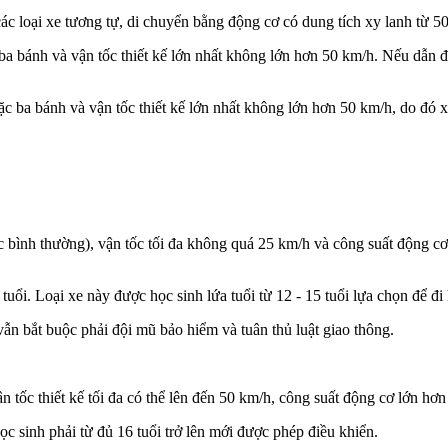
các loại xe tương tự, di chuyển bằng động cơ có dung tích xy lanh từ 50
a bánh và vận tốc thiết kế lớn nhất không lớn hơn 50 km/h. Nếu dẫn độ
c ba bánh và vận tốc thiết kế lớn nhất không lớn hơn 50 km/h, do đó x
ược bình thường), vận tốc tối đa không quá 25 km/h và công suất động 
uổi. Loại xe này được học sinh lứa tuổi từ 12 - 15 tuổi lựa chọn để đi
ẫn bắt buộc phải đội mũ bảo hiểm và tuân thủ luật giao thông.
ận tốc thiết kế tối đa có thể lên đến 50 km/h, công suất động cơ lớn h
c sinh phải từ đủ 16 tuổi trở lên mới được phép điều khiển.