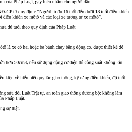
ịnh của Pháp Luật, gây hiểu nhầm cho người dân.
P từ quy định: “Người từ đủ 16 tuổi đến dưới 1‌8 tuổ‌i điều khiển
‌i điều khiển xe môtô và các loại xe tương tự xe môtô”.
hưa đủ tuổi theo quy định của Pháp Luật.
ôtô là xe có hai hoặc ba bánh chạy bằng động cơ, được thiết kế để
 lớn hơn 50cm3, nếu sử dụng động cơ điện thì công suất không lớn
 kiện về hiểu biết quy tắc giao thông, kỹ năng điều khiển, độ tuổi
g sửa đổi Luật Trật tự, an toàn giao thông đường bộ; không làm
của Pháp Luật.
ng sự thật.