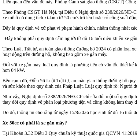
Liên quan đến vấn đề này, Phòng Cảnh sát giao thông (CSGT) Công a
Theo Phòng CSGT Hà Nội, tại Điều 6 Nghị định số 238/2026/NĐ-CP, C
xe môtô có dung tích xi-lanh từ 50 cm3 trở lên hoặc có công suất động
Đây là quy định về xử phạt vi phạm hành chính, nhằm thống nhất cách
"Đây không phải quy định cấm người từ đủ 16 tuổi điều khiển xe 
Theo Luật Trật tự, an toàn giao thông đường bộ 2024 có phân loại xe
hoạt động trên đường bộ, không bao gồm xe gắn máy.
Đối với xe gắn máy, luật quy định là phương tiện có vận tốc thiết k
hơn 04 kW.
Bên cạnh đó, Điều 56 Luật Trật tự, an toàn giao thông đường bộ quy đ
và sức khỏe theo quy định của Pháp Luật. Luật quy định rõ: Người đủ
Như vậy, Nghị định số 238/2026/NĐ-CP chỉ sửa đổi một số quy định 
thay đổi quy định về phân loại phương tiện và cũng không làm thay đ
Do đó, thông tin cho rằng từ ngày 15/8/2026 học sinh từ đủ 16 tuổi đế
Xe 50cc có phải là xe gắn máy?
Tại Khoản 3.32 Điều 3 Quy chuẩn kỹ thuật quốc gia QCVN 41:20