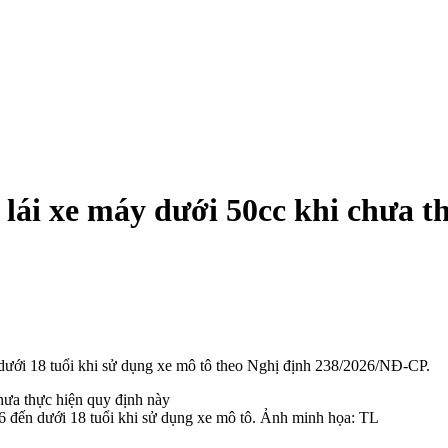
 lái xe máy dưới 50cc khi chưa t
dưới 1‌8 tuổ‌i khi sử dụng xe mô tô theo Nghị định 238/2026/NĐ-CP.
 đến dưới 1‌8 tuổ‌i khi sử dụng xe mô tô. Ảnh minh họa: TL