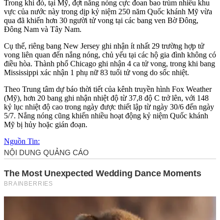
Trong khi đó, tại Mỹ, đợt nắng nóng cực đoan bao trùm nhiều khu
vực của nước này trong dịp kỷ niệm 250 năm Quốc khánh Mỹ vừa
qua đã khiến hơn 30 người t‌ử von‌g tại các bang ven Bờ Đông,
Đông Nam và Tây Nam.
Cụ thể, riêng bang New Jersey ghi nhận ít nhất 29 trường hợp t‌ử
von‌g liên quan đến nắng nóng, chủ yếu tại các hộ gia đình không có
điều hòa. Thành phố Chicago ghi nhận 4 ca t‌ử von‌g, trong khi bang
Mississippi xác nhận 1 phụ nữ 83 tuổi t‌ử von‌g do sốc nhiệt.
Theo Trung tâm dự báo thời tiết của kênh truyền hình Fox Weather
(Mỹ), hơn 20 bang ghi nhận nhiệt độ từ 37,8 độ C trở lên, với 148
kỷ lục nhiệt độ cao trong ngày được thiết lập từ ngày 30/6 đến ngày
5/7. Nắng nóng cũng khiến nhiều hoạt động kỷ niệm Quốc khánh
Mỹ bị hủy hoặc gián đoạn.
Nguồn Tin: