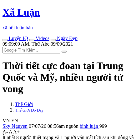
Xã Luận
xã hội luận bàn
Luyện IQ
Videos
Ngày Đẹp
09:09:09 AM, Thứ Abc 09/09/2021
Thời tiết cực đoan tại Trung
Quốc và Mỹ, nhiều người t‌ử
von‌g
Thế Giới
Thế Giới Đó Đây
VN
EN
Sky Nguyen
07/07/26 08:56am
nguồn
bình luận
999
A-
A
A+
Ít nhất 8 người thiệt mạng và 1 người vẫn mất tích sau khi dông và