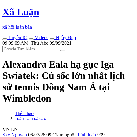
Xã Luận
xã hội luận bàn
Luyện IQ
Videos
Ngày Đẹp
09:09:09 AM, Thứ Abc 09/09/2021
Alexandra Eala hạ gục Iga
Swiatek: Cú sốc lớn nhất lịch
sử tennis Đông Nam Á tại
Wimbledon
Thể Thao
Thể Thao Thế Giới
VN
EN
Sky Nguyen
06/07/26 09:17am
nguồn
bình luận
999