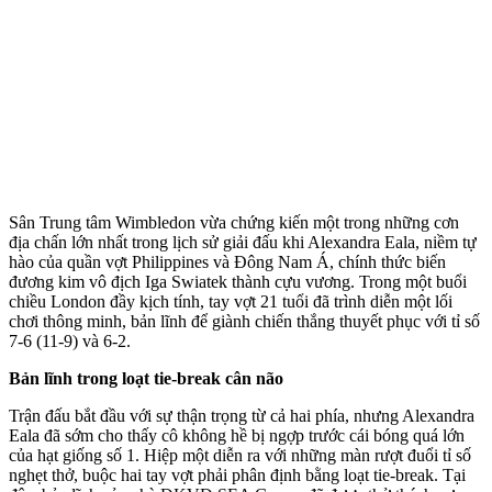
Sân Trung tâm Wimbledon vừa chứng kiến một trong những cơn
địa chấn lớn nhất trong lịch sử giải đấu khi Alexandra Eala, niềm tự
hào của quần vợt Philippines và Đông Nam Á, chính thức biến
đương kim vô địch Iga Swiatek thành cựu vương. Trong một buổi
chiều London đầy kịch tính, tay vợt 21 tuổi đã trình diễn một lối
chơi thông minh, bản lĩnh để giành chiến thắng thuyết phục với tỉ số
7-6 (11-9) và 6-2.
Bản lĩnh trong loạt tie-break cân não
Trận đấu bắt đầu với sự thận trọng từ cả hai phía, nhưng Alexandra
Eala đã sớm cho thấy cô không hề bị ngợp trước cái bóng quá lớn
của hạt giống số 1. Hiệp một diễn ra với những màn rượt đuổi tỉ số
nghẹt thở, buộc hai tay vợt phải phân định bằng loạt tie-break. Tại