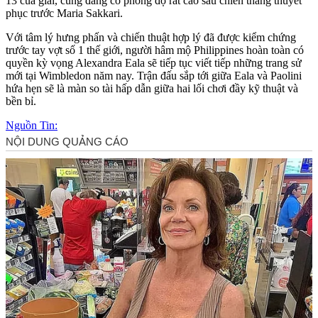
13 của giải, cũng đang có phong độ rất cao sau chiến thắng thuyết
phục trước Maria Sakkari.
Với tâm lý hưng phấn và chiến thuật hợp lý đã được kiểm chứng
trước tay vợt số 1 thế giới, người hâm mộ Philippines hoàn toàn có
quyền kỳ vọng Alexandra Eala sẽ tiếp tục viết tiếp những trang sử
mới tại Wimbledon năm nay. Trận đấu sắp tới giữa Eala và Paolini
hứa hẹn sẽ là màn so tài hấp dẫn giữa hai lối chơi đầy kỹ thuật và
bền bỉ.
Nguồn Tin: