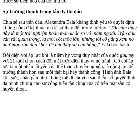
trước sự biến hóa của đối thủ trẻ.
Sự trưởng thành trong tâm lý thi đấu
Chia sẻ sau trận đấu, Alexandra Eala khẳng định yếu tố quyết định
không nằm ở kỹ thuật mà là sự thay đổi trong tư duy.
"Tôi cảm thấy
đây là một trải nghiệm hoàn toàn khác so với năm ngoái. Trận đấu
vẫn rất quan trọng, là một cột mốc lớn, nhưng tôi cố gắng xem nó
như mọi trận đấu khác để tìm thấy sự cân bằng,"
Eala bộc bạch.
Đối diện với áp lực khi là niềm hy vọng duy nhất của quốc gia, tay
vợt 21 tuổi chọn cách đối mặt trực diện thay vì né tránh. Cô coi áp
lực là một phần tất yếu của thể thao chuyên nghiệp, là động lực để
trưởng thành hơn sau mỗi thất bại hay thành công. Hình ảnh Eala
kiệt sức, chân gần như không thể di chuyển sau điểm số quyết định
đã minh chứng cho sự cống hiến tận cùng của cô trên mặt sân cỏ
huyền thoại.