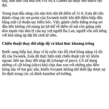
đây, bản lĩnh của nhà ĐKVĐ SEA Games đã được thử thách cực
đại.
Trong loạt đấu súng cân não kéo dài tới điểm số 11-9, Eala đã cứu
thành công các set-point của Swiatek trước khi dứt điểm hiệp đấu
bằng một cú thuận tay hiểm hóc. Việc giành chiến thắng trong set
đầu tiên không chỉ mang lại lợi thế về điểm số mà còn giáng một
đòn mạnh vào tâm lý của tay vợt người Ba Lan, người vốn nổi tiếng
với khả năng áp đặt lối chơi từ sớm.
Chiến thuật thay đổi nhịp độ và khai thác khoảng trống
Bước sang hiệp hai, thay vì bị cuốn vào lối chơi bóng nặng và tốc
độ của Swiatek, Eala đã thực hiện một chiến thuật cực kỳ khôn
ngoan: liên tục thay đổi nhịp độ (change of pace). Cô sử dụng
những cú cắt bóng (slice) khó chịu đan xen với những pha điều
bóng sâu về hai góc sân, khiến Swiatek không thể thiết lập được sự
ổn định trong các cú đánh baseline sở trường.