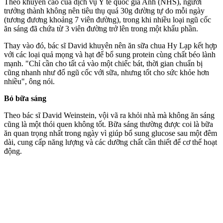
Theo khuyến cáo của dịch vụ Y tế quốc gia Anh (NHS), người
trưởng thành không nên tiêu thụ quá 30g đường tự do mỗi ngày
(tương đương khoảng 7 viên đường), trong khi nhiều loại ngũ cốc
ăn sáng đã chứa từ 3 viên đường trở lên trong một khẩu phần.
Thay vào đó, bác sĩ David khuyên nên ăn sữa chua Hy Lạp kết hợp
với các loại quả mọng và hạt để bổ sung protein cùng chất béo lành
mạnh. "Chỉ cần cho tất cả vào một chiếc bát, thời gian chuẩn bị
cũng nhanh như đổ ngũ cốc với sữa, nhưng tốt cho sức khỏe hơn
nhiều", ông nói.
Bỏ bữa sáng
Theo bác sĩ David Weinstein, vội vã ra khỏi nhà mà không ăn sáng
cũng là một thói quen không tốt. Bữa sáng thường được coi là bữa
ăn quan trọng nhất trong ngày vì giúp bổ sung glucose sau một đêm
dài, cung cấp năng lượng và các dưỡng chất cần thiết để c‌ơ th‌ể hoạt
động.