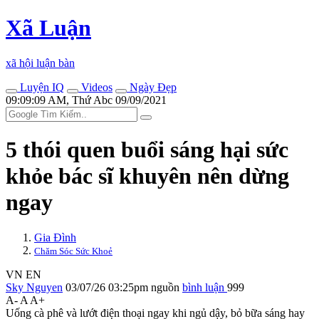
Xã Luận
xã hội luận bàn
Luyện IQ
Videos
Ngày Đẹp
09:09:09 AM, Thứ Abc 09/09/2021
5 thói quen buổi sáng hại sức
khỏe bác sĩ khuyên nên dừng
ngay
Gia Đình
Chăm Sóc Sức Khoẻ
VN
EN
Sky Nguyen
03/07/26 03:25pm
nguồn
bình luận
999
A-
A
A+
Uống cà phê và lướt điện thoại ngay khi ngủ dậy, bỏ bữa sáng hay