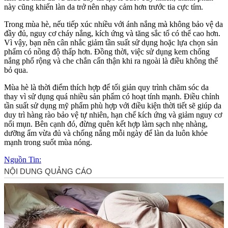
này cũng khiến làn da trở nên nhạ‌y cả‌m hơn trước tia cực tím.
Trong mùa hè, nếu tiếp xúc nhiều với ánh nắng mà không bảo vệ da
đầy đủ, nguy cơ cháy nắng, kích ứng và tăng sắc tố có thể cao hơn.
Vì vậy, bạn nên cân nhắc giảm tần suất sử dụng hoặc lựa chọn sản
phẩm có nồng độ thấp hơn. Đồng thời, việc sử dụng kem chống
nắng phổ rộng và che chắn cẩn thận khi ra ngoài là điều không thể
bỏ qua.
Mùa hè là thời điểm thích hợp để tối giản quy trình chăm sóc da
thay vì sử dụng quá nhiều sản phẩm có hoạt tính mạnh. Điều chỉnh
tần suất sử dụng mỹ phẩm phù hợp với điều kiện thời tiết sẽ giúp da
duy trì hàng rào bảo vệ tự nhiên, hạn chế kích ứng và giảm nguy cơ
nổi mụn. Bên cạnh đó, đừng quên kết hợp làm sạch nhẹ nhàng,
dưỡng ẩm vừa đủ và chống nắng mỗi ngày để làn da luôn khỏe
mạnh trong suốt mùa nóng.
Nguồn Tin: