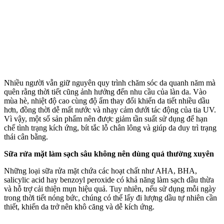
Nhiều người vẫn giữ nguyên quy trình chăm sóc da quanh năm mà
quên rằng thời tiết cũng ảnh hưởng đến nhu cầu của làn da. Vào
mùa hè, nhiệt độ cao cùng độ ẩm thay đổi khiến da tiết nhiều dầu
hơn, đồng thời dễ mất nước và nhạ‌y cả‌m dưới tác động của tia UV.
Vì vậy, một số sản phẩm nên được giảm tần suất sử dụng để hạn
chế tình trạng kích ứng, bít tắc lỗ chân lông và giúp da duy trì trạng
thái cân bằng.
Sữa rửa mặt làm sạch sâu không nên dùng quá thường xuyên
Những loại sữa rửa mặt chứa các hoạt chất như AHA, BHA,
salicylic acid hay benzoyl peroxide có khả năng làm sạch dầu thừa
và hỗ trợ cải thiện mụn hiệu quả. Tuy nhiên, nếu sử dụng mỗi ngày
trong thời tiết nóng bức, chúng có thể lấy đi lượng dầu tự nhiên cần
thiết, khiến da trở nên khô căng và dễ kích ứng.