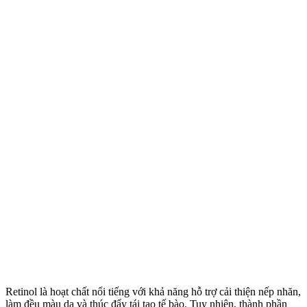
Retinol là hoạt chất nổi tiếng với khả năng hỗ trợ cải thiện nếp nhăn,
làm đều màu da và thúc đẩy tái tạo tế bào. Tuy nhiên, thành phần