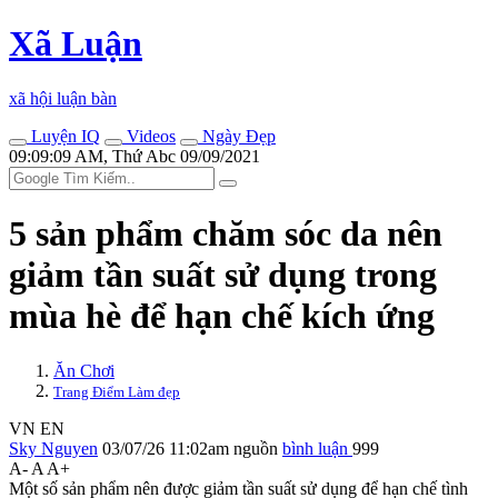
Xã Luận
xã hội luận bàn
Luyện IQ
Videos
Ngày Đẹp
09:09:09 AM, Thứ Abc 09/09/2021
5 sản phẩm chăm sóc da nên
giảm tần suất sử dụng trong
mùa hè để hạn chế kích ứng
Ăn Chơi
Trang Điểm Làm đẹp
VN
EN
Sky Nguyen
03/07/26 11:02am
nguồn
bình luận
999
A-
A
A+
Một số sản phẩm nên được giảm tần suất sử dụng để hạn chế tình