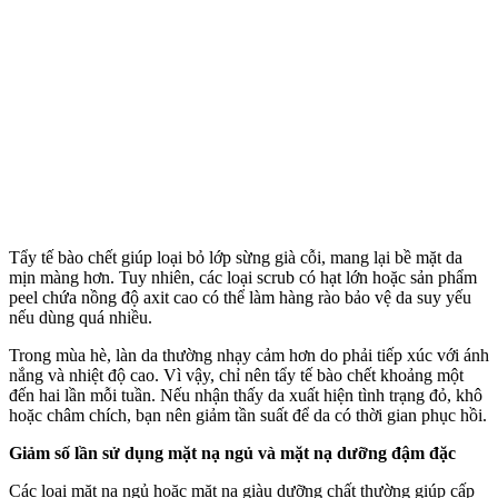
Tẩy tế bào chết giúp loại bỏ lớp sừng già cỗi, mang lại bề mặt da
mịn màng hơn. Tuy nhiên, các loại scrub có hạt lớn hoặc sản phẩm
peel chứa nồng độ axit cao có thể làm hàng rào bảo vệ da suy yếu
nếu dùng quá nhiều.
Trong mùa hè, làn da thường nhạ‌y cả‌m hơn do phải tiếp xúc với ánh
nắng và nhiệt độ cao. Vì vậy, chỉ nên tẩy tế bào chết khoảng một
đến hai lần mỗi tuần. Nếu nhận thấy da xuất hiện tình trạng đỏ, khô
hoặc châm chích, bạn nên giảm tần suất để da có thời gian phục hồi.
Giảm số lần sử dụng mặt nạ ngủ và mặt nạ dưỡng đậm đặc
Các loại mặt nạ ngủ hoặc mặt nạ giàu dưỡng chất thường giúp cấp