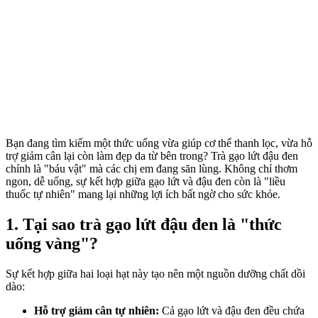
Bạn đang tìm kiếm một thức uống vừa giúp c‌ơ th‌ể thanh lọc, vừa hỗ
trợ giảm cân lại còn làm đẹp da từ bên trong? Trà gạo lứt đậu đen
chính là "báu vật" mà các chị em đang săn lùng. Không chỉ thơm
ngon, dễ uống, sự kết hợp giữa gạo lứt và đậu đen còn là "liều
thuốc tự nhiên" mang lại những lợi ích bất ngờ cho sức khỏe.
1. Tại sao trà gạo lứt đậu đen là "thức
uống vàng"?
Sự kết hợp giữa hai loại hạt này tạo nên một nguồn dưỡng chất dồi
dào:
Hỗ trợ giảm cân tự nhiên:
Cả gạo lứt và đậu đen đều chứa