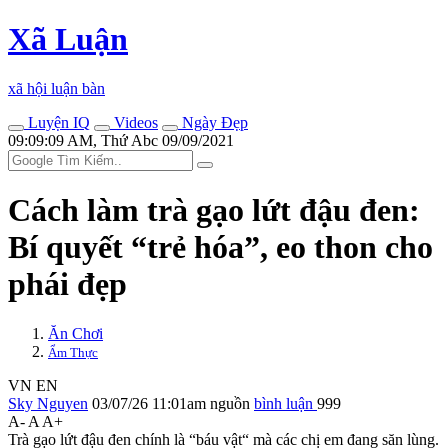
Xã Luận
xã hội luận bàn
Luyện IQ
Videos
Ngày Đẹp
09:09:09 AM, Thứ Abc 09/09/2021
Cách làm trà gạo lứt đậu đen:
Bí quyết “trẻ hóa”, eo thon cho
phái đẹp
Ăn Chơi
Ẩm Thực
VN
EN
Sky Nguyen
03/07/26 11:01am
nguồn
bình luận
999
A-
A
A+
Trà gạo lứt đậu đen chính là “báu vật“ mà các chị em đang săn lùng.