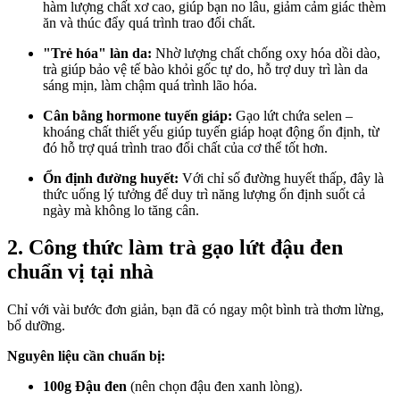
hàm lượng chất xơ cao, giúp bạn no lâu, giảm cảm giác thèm
ăn và thúc đẩy quá trình trao đổi chất.
"Trẻ hóa" làn da:
Nhờ lượng chất chống oxy hóa dồi dào,
trà giúp bảo vệ tế bào khỏi gốc tự do, hỗ trợ duy trì làn da
sáng mịn, làm chậm quá trình lão hóa.
Cân bằng hormone tuyến giáp:
Gạo lứt chứa selen –
khoáng chất thiết yếu giúp tuyến giáp hoạt động ổn định, từ
đó hỗ trợ quá trình trao đổi chất của c‌ơ th‌ể tốt hơn.
Ổn định đường huyết:
Với chỉ số đường huyết thấp, đây là
thức uống lý tưởng để duy trì năng lượng ổn định suốt cả
ngày mà không lo tăng cân.
2. Công thức làm trà gạo lứt đậu đen
chuẩn vị tại nhà
Chỉ với vài bước đơn giản, bạn đã có ngay một bình trà thơm lừng,
bổ dưỡng.
Nguyên liệu cần chuẩn bị:
100g Đậu đen
(nên chọn đậu đen xanh lòng).