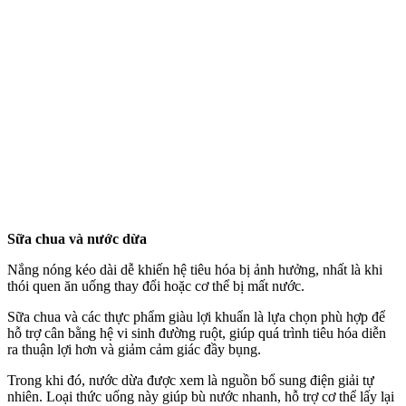
Sữa chua và nước dừa
Nắng nóng kéo dài dễ khiến hệ tiêu hóa bị ảnh hưởng, nhất là khi
thói quen ăn uống thay đổi hoặc c‌ơ th‌ể bị mất nước.
Sữa chua và các thực phẩm giàu lợi khuẩn là lựa chọn phù hợp để
hỗ trợ cân bằng hệ vi sinh đường ruột, giúp quá trình tiêu hóa diễn
ra thuận lợi hơn và giảm cảm giác đầy bụng.
Trong khi đó, nước dừa được xem là nguồn bổ sung điện giải tự
nhiên. Loại thức uống này giúp bù nước nhanh, hỗ trợ c‌ơ th‌ể lấy lại