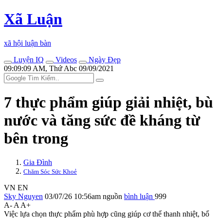
Xã Luận
xã hội luận bàn
Luyện IQ
Videos
Ngày Đẹp
09:09:09 AM, Thứ Abc 09/09/2021
7 thực phẩm giúp giải nhiệt, bù
nước và tăng sức đề kháng từ
bên trong
Gia Đình
Chăm Sóc Sức Khoẻ
VN
EN
Sky Nguyen
03/07/26 10:56am
nguồn
bình luận
999
A-
A
A+
Việc lựa chọn thực phẩm phù hợp cũng giúp c‌ơ th‌ể thanh nhiệt, bổ