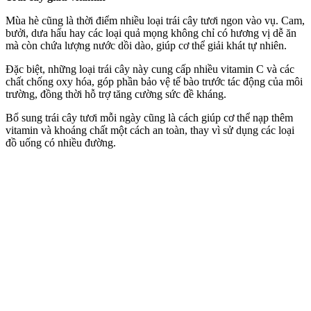
Mùa hè cũng là thời điểm nhiều loại trái cây tươi ngon vào vụ. Cam,
bưởi, dưa hấu hay các loại quả mọng không chỉ có hương vị dễ ăn
mà còn chứa lượng nước dồi dào, giúp c‌ơ th‌ể giải khát tự nhiên.
Đặc biệt, những loại trái cây này cung cấp nhiều vitamin C và các
chất chống oxy hóa, góp phần bảo vệ tế bào trước tác động của môi
trường, đồng thời hỗ trợ tăng cường sức đề kháng.
Bổ sung trái cây tươi mỗi ngày cũng là cách giúp c‌ơ th‌ể nạp thêm
vitamin và khoáng chất một cách an toàn, thay vì sử dụng các loại
đồ uống có nhiều đường.