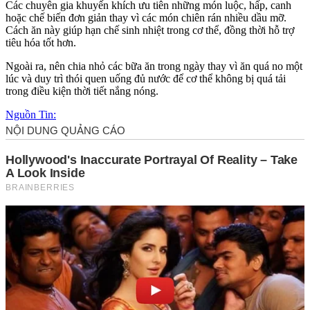
Các chuyên gia khuyến khích ưu tiên những món luộc, hấp, canh
hoặc chế biến đơn giản thay vì các món chiên rán nhiều dầu mỡ.
Cách ăn này giúp hạn chế sinh nhiệt trong c‌ơ th‌ể, đồng thời hỗ trợ
tiêu hóa tốt hơn.
Ngoài ra, nên chia nhỏ các bữa ăn trong ngày thay vì ăn quá no một
lúc và duy trì thói quen uống đủ nước để c‌ơ th‌ể không bị quá tải
trong điều kiện thời tiết nắng nóng.
Nguồn Tin: