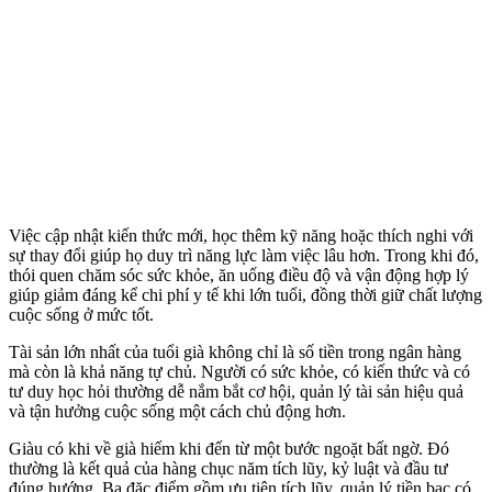
Việc cập nhật kiến thức mới, học thêm kỹ năng hoặc thích nghi với
sự thay đổi giúp họ duy trì năng lực làm việc lâu hơn. Trong khi đó,
thói quen chăm sóc sức khỏe, ăn uống điều độ và vận động hợp lý
giúp giảm đáng kể chi phí y tế khi lớn tuổi, đồng thời giữ chất lượng
cuộc sống ở mức tốt.
Tài sản lớn nhất của tuổi già không chỉ là số tiền trong ngân hàng
mà còn là khả năng tự chủ. Người có sức khỏe, có kiến thức và có
tư duy học hỏi thường dễ nắm bắt cơ hội, quản lý tài sản hiệu quả
và tận hưởng cuộc sống một cách chủ động hơn.
Giàu có khi về già hiếm khi đến từ một bước ngoặt bất ngờ. Đó
thường là kết quả của hàng chục năm tích lũy, kỷ luật và đầu tư
đúng hướng. Ba đặc điểm gồm ưu tiên tích lũy, quản lý tiền bạc có