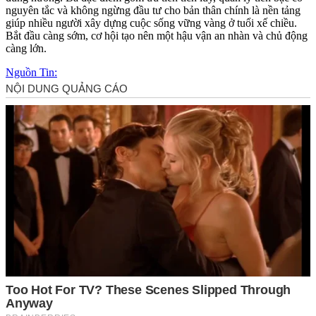
nguyên tắc và không ngừng đầu tư cho bản thân chính là nền tảng
giúp nhiều người xây dựng cuộc sống vững vàng ở tuổi xế chiều.
Bắt đầu càng sớm, cơ hội tạo nên một hậu vận an nhàn và chủ động
càng lớn.
Nguồn Tin: