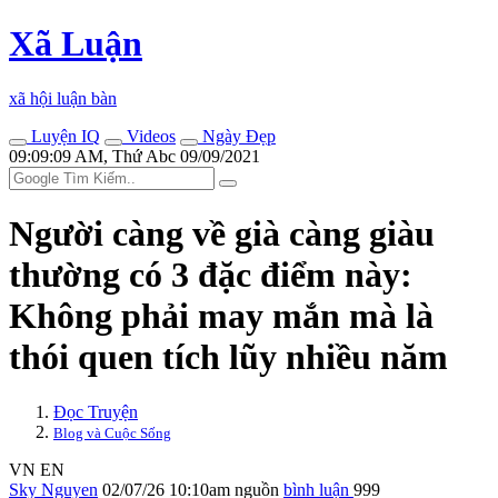
Xã Luận
xã hội luận bàn
Luyện IQ
Videos
Ngày Đẹp
09:09:09 AM, Thứ Abc 09/09/2021
Người càng về già càng giàu
thường có 3 đặc điểm này:
Không phải may mắn mà là
thói quen tích lũy nhiều năm
Đọc Truyện
Blog và Cuộc Sống
VN
EN
Sky Nguyen
02/07/26 10:10am
nguồn
bình luận
999