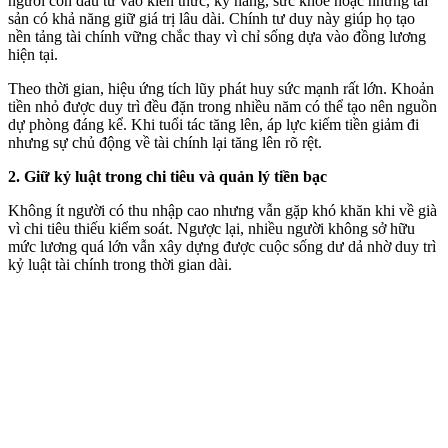
người còn đầu tư vào kiến thức, kỹ năng, sức khỏe hoặc những tài
sản có khả năng giữ giá trị lâu dài. Chính tư duy này giúp họ tạo
nền tảng tài chính vững chắc thay vì chỉ sống dựa vào đồng lương
hiện tại.
Theo thời gian, hiệu ứng tích lũy phát huy sức mạnh rất lớn. Khoản
tiền nhỏ được duy trì đều đặn trong nhiều năm có thể tạo nên nguồn
dự phòng đáng kể. Khi tuổi tác tăng lên, áp lực kiếm tiền giảm đi
nhưng sự chủ động về tài chính lại tăng lên rõ rệt.
2. Giữ kỷ luật trong chi tiêu và quản lý tiền bạc
Không ít người có thu nhập cao nhưng vẫn gặp khó khăn khi về già
vì chi tiêu thiếu kiểm soát. Ngược lại, nhiều người không sở hữu
mức lương quá lớn vẫn xây dựng được cuộc sống dư dả nhờ duy trì
kỷ luật tài chính trong thời gian dài.