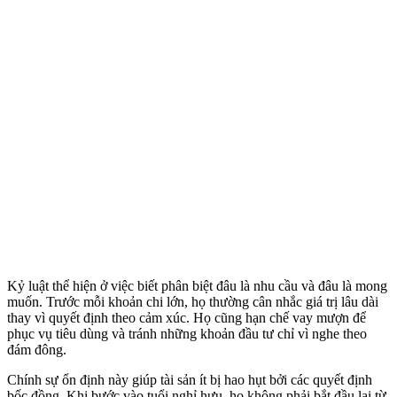
Kỷ luật thể hiện ở việc biết phân biệt đâu là nhu cầu và đâu là mong
muốn. Trước mỗi khoản chi lớn, họ thường cân nhắc giá trị lâu dài
thay vì quyết định theo cảm xúc. Họ cũng hạn chế vay mượn để
phục vụ tiêu dùng và tránh những khoản đầu tư chỉ vì nghe theo
đám đông.
Chính sự ổn định này giúp tài sản ít bị hao hụt bởi các quyết định
bốc đồng. Khi bước vào tuổi nghỉ hưu, họ không phải bắt đầu lại từ