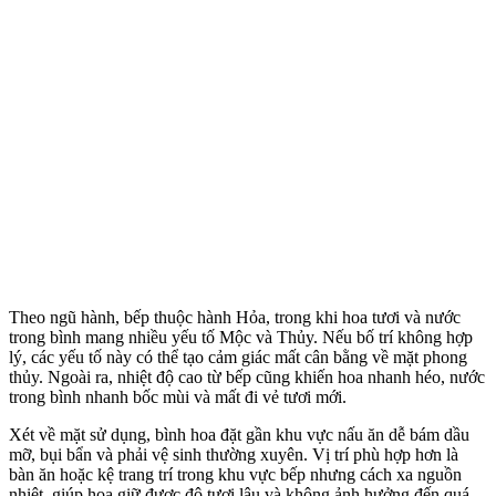
Theo ngũ hành, bếp thuộc hành Hỏa, trong khi hoa tươi và nước
trong bình mang nhiều yếu tố Mộc và Thủy. Nếu bố trí không hợp
lý, các yếu tố này có thể tạo cảm giác mất cân bằng về mặt phong
thủy. Ngoài ra, nhiệt độ cao từ bếp cũng khiến hoa nhanh héo, nước
trong bình nhanh bốc mùi và mất đi vẻ tươi mới.
Xét về mặt sử dụng, bình hoa đặt gần khu vực nấu ăn dễ bám dầu
mỡ, bụi bẩn và phải vệ sinh thường xuyên. Vị trí phù hợp hơn là
bàn ăn hoặc kệ trang trí trong khu vực bếp nhưng cách xa nguồn
nhiệt, giúp hoa giữ được độ tươi lâu và không ảnh hưởng đến quá