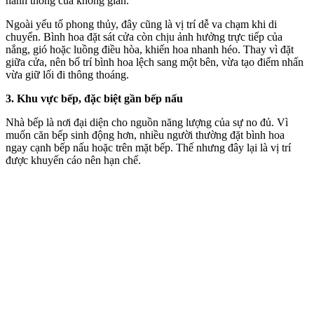
hanh thông của không gian.
Ngoài yếu tố phong thủy, đây cũng là vị trí dễ va chạm khi di
chuyển. Bình hoa đặt sát cửa còn chịu ảnh hưởng trực tiếp của
nắng, gió hoặc luồng điều hòa, khiến hoa nhanh héo. Thay vì đặt
giữa cửa, nên bố trí bình hoa lệch sang một bên, vừa tạo điểm nhấn
vừa giữ lối đi thông thoáng.
3. Khu vực bếp, đặc biệt gần bếp nấu
Nhà bếp là nơi đại diện cho nguồn năng lượng của sự no đủ. Vì
muốn căn bếp sinh động hơn, nhiều người thường đặt bình hoa
ngay cạnh bếp nấu hoặc trên mặt bếp. Thế nhưng đây lại là vị trí
được khuyến cáo nên hạn chế.