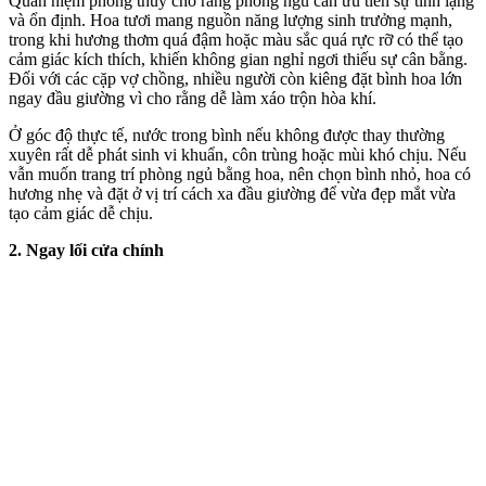
Quan niệm phong thủy cho rằng phòng ngủ cần ưu tiên sự tĩnh lặng
và ổn định. Hoa tươi mang nguồn năng lượng sinh trưởng mạnh,
trong khi hương thơm quá đậm hoặc màu sắc quá rực rỡ có thể tạo
cảm giác kíc‌h thí‌ch, khiến không gian nghỉ ngơi thiếu sự cân bằng.
Đối với các cặp vợ chồng, nhiều người còn kiêng đặt bình hoa lớn
ngay đầu giường vì cho rằng dễ làm xáo trộn hòa khí.
Ở góc độ thực tế, nước trong bình nếu không được thay thường
xuyên rất dễ phát sinh vi khuẩn, côn trùng hoặc mùi khó chịu. Nếu
vẫn muốn trang trí phòng ngủ bằng hoa, nên chọn bình nhỏ, hoa có
hương nhẹ và đặt ở vị trí cách xa đầu giường để vừa đẹp mắt vừa
tạo cảm giác dễ chịu.
2. Ngay lối cửa chính