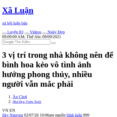
Xã Luận
xã hội luận bàn
Luyện IQ
Videos
Ngày Đẹp
09:09:09 AM, Thứ Abc 09/09/2021
3 vị trí trong nhà không nên để
bình hoa kẻo vô tình ảnh
hưởng phong thủy, nhiều
người vẫn mắc phải
Ăn Chơi
Nhà Đẹp Vườn Xinh
VN
EN
Sky Nguyen
02/07/26 10:06am
nguồn
bình luận
999