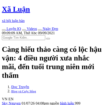
Xã Luận
xã hội luận bàn
Luyện IQ
Videos
Ngày Đẹp
09:09:09 AM, Thứ Abc 09/09/2021
Càng hiếu thảo càng có lộc hậu
vận: 4 điều người xưa nhắc
mãi, đến tuổi trung niên mới
thấm
Đọc Truyện
Blog và Cuộc Sống
VN
EN
Sky Nguyen
01/07/26 04:08pm
nguồn
bình luận
999