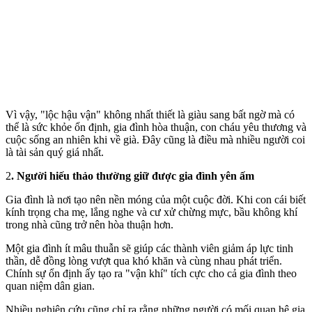
Vì vậy, "lộc hậu vận" không nhất thiết là giàu sang bất ngờ mà có
thể là sức khỏe ổn định, gia đình hòa thuận, con cháu yêu thương và
cuộc sống an nhiên khi về già. Đây cũng là điều mà nhiều người coi
là tài sản quý giá nhất.
2
. Người hiếu thảo thường giữ được gia đình yên ấm
Gia đình là nơi tạo nên nền móng của một cuộc đời. Khi con cái biết
kính trọng cha mẹ, lắng nghe và cư xử chừng mực, bầu không khí
trong nhà cũng trở nên hòa thuận hơn.
Một gia đình ít mâu thuẫn sẽ giúp các thành viên giảm áp lực tinh
thần, dễ đồng lòng vượt qua khó khăn và cùng nhau phát triển.
Chính sự ổn định ấy tạo ra "vận khí" tích cực cho cả gia đình theo
quan niệm dân gian.
Nhiều nghiên cứu cũng chỉ ra rằng những người có mối quan hệ gia