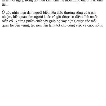
tử tế mỗi ngày, trong đó hiếu kính cha mẹ luôn được đặt ở vị trí đầu
tiên.
Ở góc nhìn hiện đại, người biết hiếu thảo thường sống có trách
nhiệm, biết quan tâm người khác và giữ được sự điềm tĩnh trước
biến cố. Những phẩm chất này giúp họ xây dựng được các mối
quan hệ bền vững, tạo nên nền tảng tốt cho công việc và cuộc sống.