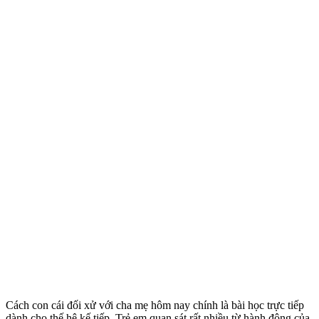
Cách con cái đối xử với cha mẹ hôm nay chính là bài học trực tiếp
dành cho thế hệ kế tiếp. Trẻ em quan sát rất nhiều từ hành động của