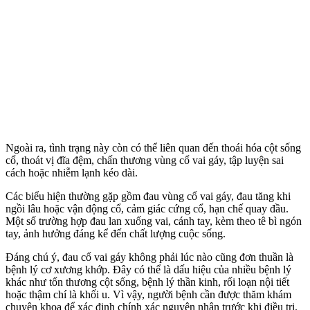
Ngoài ra, tình trạng này còn có thể liên quan đến thoái hóa cột sống
cổ, thoát vị đĩa đệm, chấn thương vùng cổ vai gáy, tập luyện sai
cách hoặc nhiễm lạnh kéo dài.
Các biểu hiện thường gặp gồm đau vùng cổ vai gáy, đau tăng khi
ngồi lâu hoặc vận động cổ, cảm giác cứng cổ, hạn chế quay đầu.
Một số trường hợp đau lan xuống vai, cánh tay, kèm theo tê bì ngón
tay, ảnh hưởng đáng kể đến chất lượng cuộc sống.
Đáng chú ý, đau cổ vai gáy không phải lúc nào cũng đơn thuần là
bệnh lý cơ xương khớp. Đây có thể là dấu hiệu của nhiều bệnh lý
khác như tổn thương cột sống, bệnh lý thần kinh, rối loạn nội tiết
hoặc thậm chí là khối u. Vì vậy, người bệnh cần được thăm khám
chuyên khoa để xác định chính xác nguyên nhân trước khi điều trị.