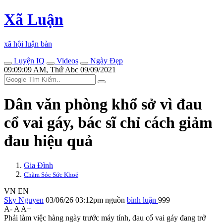
Xã Luận
xã hội luận bàn
Luyện IQ
Videos
Ngày Đẹp
09:09:09 AM, Thứ Abc 09/09/2021
Dân văn phòng khổ sở vì đau
cổ vai gáy, bác sĩ chỉ cách giảm
đau hiệu quả
Gia Đình
Chăm Sóc Sức Khoẻ
VN
EN
Sky Nguyen
03/06/26 03:12pm
nguồn
bình luận
999
A-
A
A+
Phải làm việc hàng ngày trước máy tính, đau cổ vai gáy đang trở