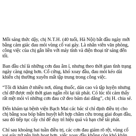
Mỗi sáng thức dậy, chị N.T.H. (40 tuổi, Hà Nội) bắt đầu ngày mới
bằng cảm giác đau mỏi vùng cổ vai gáy. Là nhân viên văn phòng,
công việc của chị gắn liền với máy tính và điện thoại từ sáng đến
tối.
Ban đầu chỉ là những cơn đau âm ỉ, nhưng theo thời gian tình trạng
ngày càng nặng hơn. Cổ cứng, khó xoay đầu, đau mỏi kéo dài
khiến chị thường xuyên mất tập trung trong công việc.
“Tôi đi khám ở nhiều nơi, dùng thuốc, dán cao và tập luyện nhưng
chỉ đỡ được một thời gian ngắn rồi lại tái phát. Có lúc tôi cảm thấy
rất mệt mỏi vì những cơn đau cứ đeo bám dai dẳng”, chị H. chia sẻ.
Đến khám tại bệnh viện Bạch Mai các bác sĩ chỉ định điều trị cho
chị bằng xoa bóp bấm huyệt kết hợp châm cứu trong giai đoạn đầu,
sau đó tiếp tục cấy chỉ để duy trì hiệu quả và hạn chế tái phát.
Chỉ sau khoảng hai tuần điều trị, các cơn đau giảm rõ rệt, vùng cổ
vai gáy trở nên linh hoạt hơn, việc xoay đầu không còn khó khăn