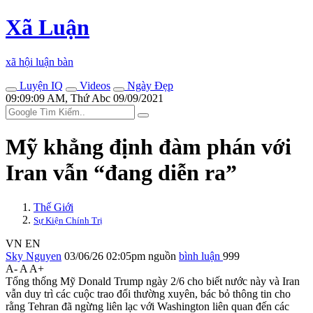
Xã Luận
xã hội luận bàn
Luyện IQ
Videos
Ngày Đẹp
09:09:09 AM, Thứ Abc 09/09/2021
Mỹ khẳng định đàm phán với
Iran vẫn “đang diễn ra”
Thế Giới
Sự Kiện Chính Trị
VN
EN
Sky Nguyen
03/06/26 02:05pm
nguồn
bình luận
999
A-
A
A+
Tổng thống Mỹ Donald Trump ngày 2/6 cho biết nước này và Iran
vẫn duy trì các cuộc trao đổi thường xuyên, bác bỏ thông tin cho
rằng Tehran đã ngừng liên lạc với Washington liên quan đến các