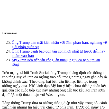
Tin liên quan
Ông Trump dần mất kiên nhẫn với đàm phán Iran, nghiêng về
giải pháp quân sự
Ông Trump cảnh báo đòn tấn công lớn nhất từ trước đến nay
nhằm vào Iran
Mỹ - Iran liên tiếp tấn công lẫn nhau, nguy cơ bạo lực lan
rộng
Trên mạng xã hội Truth Social, ông Trump khẳng định các thông tin
cho rằng Mỹ và Iran đã ngừng trao đổi trong những ngày gần đây là
không chính xác. Theo ông, hai bên vẫn liên lạc liên tục trong
những ngày qua. Nhà lãnh đạo Mỹ lưu ý hiện chưa thể dự đoán kết
quả của các cuộc tiếp xúc này nhưng ông tiếp tục kêu gọi Iran sớm
đạt được một thỏa thuận với Washington.
Tổng thống Trump đưa ra những thông điệp như vậy trong bối cảnh
xuất hiện những tín hiệu trái chiều từ phía Iran. Trước đó, ngày 1/6,