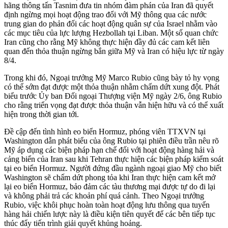
hãng thông tấn Tasnim đưa tin nhóm đàm phán của Iran đã quyết
định ngừng mọi hoạt động trao đổi với Mỹ thông qua các nước
trung gian do phản đối các hoạt động quân sự của Israel nhằm vào
các mục tiêu của lực lượng Hezbollah tại Liban. Một số quan chức
Iran cũng cho rằng Mỹ không thực hiện đầy đủ các cam kết liên
quan đến thỏa thuận ngừng bắn giữa Mỹ và Iran có hiệu lực từ ngày
8/4.
Trong khi đó, Ngoại trưởng Mỹ Marco Rubio cũng bày tỏ hy vọng
có thể sớm đạt được một thỏa thuận nhằm chấm dứt xung đột. Phát
biểu trước Ủy ban Đối ngoại Thượng viện Mỹ ngày 2/6, ông Rubio
cho rằng triển vọng đạt được thỏa thuận vẫn hiện hữu và có thể xuất
hiện trong thời gian tới.
Đề cập đến tình hình eo biển Hormuz, phóng viên TTXVN tại
Washington dẫn phát biểu của ông Rubio tại phiên điều trần nêu rõ
Mỹ áp dụng các biện pháp hạn chế đối với hoạt động hàng hải và
cảng biển của Iran sau khi Tehran thực hiện các biện pháp kiểm soát
tại eo biển Hormuz. Người đứng đầu ngành ngoại giao Mỹ cho biết
Washington sẽ chấm dứt phong tỏa khi Iran thực hiện cam kết mở
lại eo biển Hormuz, bảo đảm các tàu thương mại được tự do đi lại
và không phải trả các khoản phí quá cảnh. Theo Ngoại trưởng
Rubio, việc khôi phục hoàn toàn hoạt động lưu thông qua tuyến
hàng hải chiến lược này là điều kiện tiên quyết để các bên tiếp tục
thúc đẩy tiến trình giải quyết khủng hoảng.