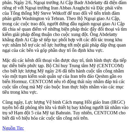
phán. Ngày 2/6, Ngoại trưởng Ai Cập Badr Abdelatty đã điện đàm
riêng rẽ với Ngoại trưởng Iran Abbas Araghchi và Đặc phái viên
của Tổng thống Mỹ Steve Witkoff để trao đổi về tiến trình đàm
phán giữa Washington và Tehran. Theo Bộ Ngoại giao Ai Cập,
trong các cuộc trao đổi, người đứng đầu ngành ngoại giao Ai Cập
đã chia sẻ quan điểm về những biện pháp thúc đẩy đối thoại và tìm
kiếm giải pháp đồng thuận cho cuộc xung đột. Ông Abdelatty
khẳng định Ai Cập sẽ tiếp tục phối hợp với các đối tác trong khu
vực nhằm hỗ trợ các nỗ lực hướng tới một giải pháp đáp ứng quan
ngại của các bên và góp phần duy trì ổn định khu vực.
Mặc dù các kênh đối thoại vẫn được duy trì, tình hình thực địa tiếp
tục diễn biến phức tạp. Bộ Chỉ huy Trung tâm Mỹ (CENTCOM)
cho biết lực lượng Mỹ ngày 2/6 đã tiến hành cuộc tấn công nhằm
vào một trạm kiểm soát quân sự của Iran trên đảo Qeshm gần eo
biển Hormuz. CENTCOM nêu rõ động thái này nhằm đáp trả các
cuộc tấn công mà Mỹ cáo buộc Iran thực hiện nhằm vào các mục
tiêu trong khu vực.
Cùng ngày, Lực lượng Vệ binh Cách mạng Hồi giáo Iran (IRGC)
tuyên bố đã phóng tên lửa và thiết bị bay không người lái nhằm vào
trụ sở Hạm đội 5 của Mỹ tại Bahrain. Tuy nhiên, CENTCOM cho
biết đã vô hiệu hóa các cuộc tấn công nói trên.
Nguồn Tin: