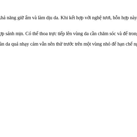
hả năng giữ ẩm và làm dịu da. Khi kết hợp với nghệ tươi, hỗn hợp này
p sánh mịn. Có thể thoa trực tiếp lên vùng da cần chăm sóc và để tron
àn da quá nhạ‌y cả‌m vẫn nên thử trước trên một vùng nhỏ để hạn chế n