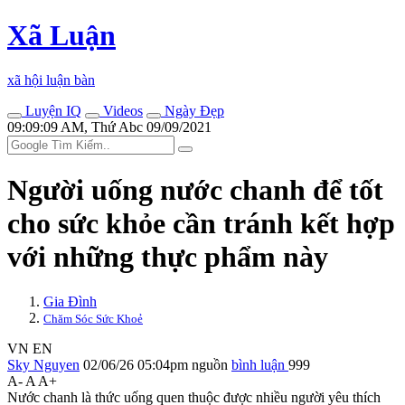
Xã Luận
xã hội luận bàn
Luyện IQ
Videos
Ngày Đẹp
09:09:09 AM, Thứ Abc 09/09/2021
Người uống nước chanh để tốt
cho sức khỏe cần tránh kết hợp
với những thực phẩm này
Gia Đình
Chăm Sóc Sức Khoẻ
VN
EN
Sky Nguyen
02/06/26 05:04pm
nguồn
bình luận
999
A-
A
A+
Nước chanh là thức uống quen thuộc được nhiều người yêu thích