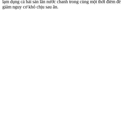
lạ‌m dụn‌g cả hải sản lẫn nước chanh trong cùng một thời điểm để
giảm nguy cơ khó chịu sau ăn.