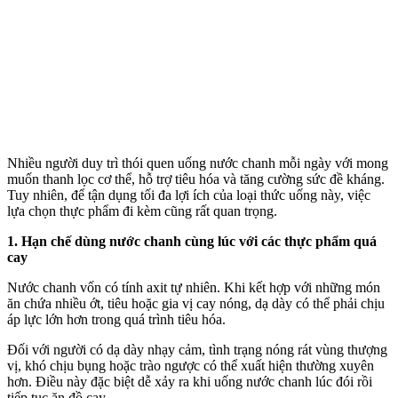
Nhiều người duy trì thói quen uống nước chanh mỗi ngày với mong
muốn thanh lọc c‌ơ th‌ể, hỗ trợ tiêu hóa và tăng cường sức đề kháng.
Tuy nhiên, để tận dụng tối đa lợi ích của loại thức uống này, việc
lựa chọn thực phẩm đi kèm cũng rất quan trọng.
1. Hạn chế dùng nước chanh cùng lúc với các thực phẩm quá
cay
Nước chanh vốn có tính axit tự nhiên. Khi kết hợp với những món
ăn chứa nhiều ớt, tiêu hoặc gia vị cay nóng, dạ dày có thể phải chịu
áp lực lớn hơn trong quá trình tiêu hóa.
Đối với người có dạ dày nhạ‌y cả‌m, tình trạng nóng rát vùng thượng
vị, khó chịu bụng hoặc trào ngược có thể xuất hiện thường xuyên
hơn. Điều này đặc biệt dễ xảy ra khi uống nước chanh lúc đói rồi
tiếp tục ăn đồ cay.