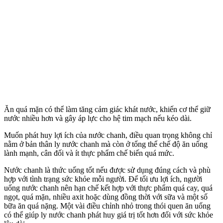
Ăn quá mặn có thể làm tăng cảm giác khát nước, khiến c‌ơ th‌ể giữ
nước nhiều hơn và gây áp lực cho hệ tim mạch nếu kéo dài.
Muốn phát huy lợi ích của nước chanh, điều quan trọng không chỉ
nằm ở bản thân ly nước chanh mà còn ở tổng thể chế độ ăn uống
lành mạnh, cân đối và ít thực phẩm chế biến quá mức.
Nước chanh là thức uống tốt nếu được sử dụng đúng cách và phù
hợp với tình trạng sức khỏe mỗi người. Để tối ưu lợi ích, người
uống nước chanh nên hạn chế kết hợp với thực phẩm quá cay, quá
ngọt, quá mặn, nhiều axit hoặc dùng đồng thời với sữa và một số
bữa ăn quá nặng. Một vài điều chỉnh nhỏ trong thói quen ăn uống
có thể giúp ly nước chanh phát huy giá trị tốt hơn đối với sức khỏe