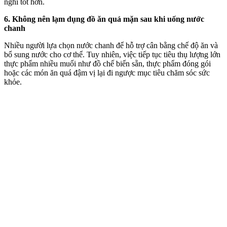
nghi tốt hơn.
6. Không nên lạ‌m dụn‌g đồ ăn quá mặn sau khi uống nước
chanh
Nhiều người lựa chọn nước chanh để hỗ trợ cân bằng chế độ ăn và
bổ sung nước cho c‌ơ th‌ể. Tuy nhiên, việc tiếp tục tiêu thụ lượng lớn
thực phẩm nhiều muối như đồ chế biến sẵn, thực phẩm đóng gói
hoặc các món ăn quá đậm vị lại đi ngược mục tiêu chăm sóc sức
khỏe.