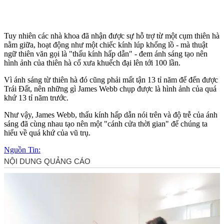
Tuy nhiên các nhà khoa đã nhận được sự hỗ trợ từ một cụm thiên hà
nằm giữa, hoạt động như một chiếc kính lúp khổng lồ - mà thuật
ngữ thiên văn gọi là "thấu kính hấp dẫn" - đem ánh sáng tạo nên
hình ảnh của thiên hà cổ xưa khuếch đại lên tới 100 lần.
Vì ánh sáng từ thiên hà đó cũng phải mất tận 13 tỉ năm để đến được
Trái Đất, nên những gì James Webb chụp được là hình ảnh của quá
khứ 13 tỉ năm trước.
Như vậy, James Webb, thấu kính hấp dẫn nói trên và độ trễ của ánh
sáng đã cùng nhau tạo nên một "cánh cửa thời gian" để chúng ta
hiểu về quá khứ của vũ trụ.
Nguồn Tin: