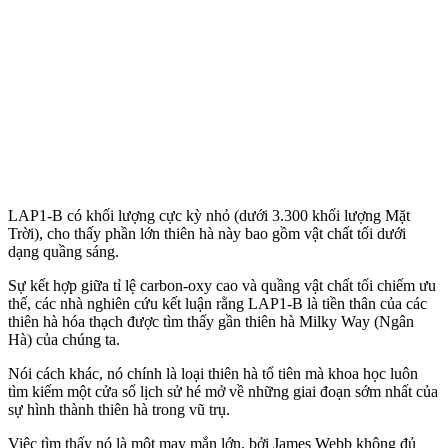
LAP1-B có khối lượng cực kỳ nhỏ (dưới 3.300 khối lượng Mặt
Trời), cho thấy phần lớn thiên hà này bao gồm vật chất tối dưới
dạng quầng sáng.
Sự kết hợp giữa tỉ lệ carbon-oxy cao và quầng vật chất tối chiếm ưu
thế, các nhà nghiên cứu kết luận rằng LAP1-B là tiền thân của các
thiên hà hóa thạch được tìm thấy gần thiên hà Milky Way (Ngân
Hà) của chúng ta.
Nói cách khác, nó chính là loại thiên hà tổ tiên mà khoa học luôn
tìm kiếm một cửa sổ lịch sử hé mở về những giai đoạn sớm nhất của
sự hình thành thiên hà trong vũ trụ.
Việc tìm thấy nó là một may mắn lớn, bởi James Webb không đủ