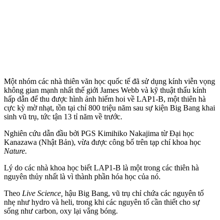
Một nhóm các nhà thiên văn học quốc tế đã sử dụng kính viễn vọng
không gian mạnh nhất thế giới James Webb và kỹ thuật thấu kính
hấp dẫn để thu được hình ảnh hiếm hoi về LAP1-B, một thiên hà
cực kỳ mờ nhạt, tồn tại chỉ 800 triệu năm sau sự kiện Big Bang khai
sinh vũ trụ, tức tận 13 tỉ năm về trước.
Nghiên cứu dẫn đầu bởi PGS Kimihiko Nakajima từ Đại học
Kanazawa (Nhật Bản), vừa được công bố trên tạp chí khoa học
Nature.
Lý do các nhà khoa học biết LAP1-B là một trong các thiên hà
nguyên thủy nhất là vì thành phần hóa học của nó.
Theo
Live Science,
hậu Big Bang, vũ trụ chỉ chứa các nguyên tố
nhẹ như hydro và heli, trong khi các nguyên tố cần thiết cho sự
sống như carbon, oxy lại vắng bóng.