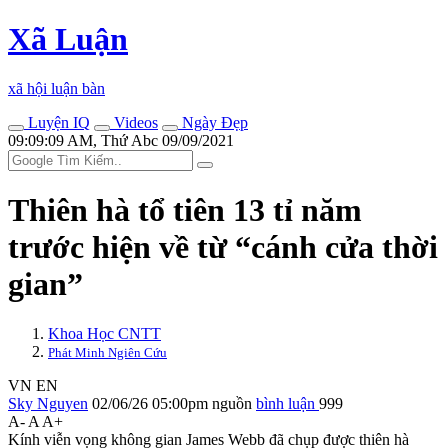
Xã Luận
xã hội luận bàn
Luyện IQ
Videos
Ngày Đẹp
09:09:09 AM, Thứ Abc 09/09/2021
Thiên hà tổ tiên 13 tỉ năm
trước hiện về từ “cánh cửa thời
gian”
Khoa Học CNTT
Phát Minh Ngiên Cứu
VN
EN
Sky Nguyen
02/06/26 05:00pm
nguồn
bình luận
999
A-
A
A+
Kính viễn vọng không gian James Webb đã chụp được thiên hà