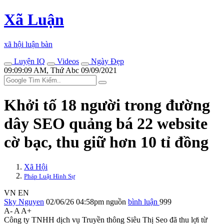
Xã Luận
xã hội luận bàn
Luyện IQ
Videos
Ngày Đẹp
09:09:09 AM, Thứ Abc 09/09/2021
Khởi tố 18 người trong đường
dây SEO quảng bá 22 website
cờ bạc, thu giữ hơn 10 tỉ đồng
Xã Hội
Pháp Luật Hình Sự
VN
EN
Sky Nguyen
02/06/26 04:58pm
nguồn
bình luận
999
A-
A
A+
Công ty TNHH dịch vụ Truyền thông Siêu Thị Seo đã thu lợi từ