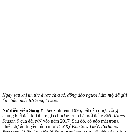
Ngay sau khi tin tức được chia sẻ, đông đảo người hâm mộ đã gửi
lời chúc phúc tới Song Yi Jae.
Nữ diễn viên Song Yi Jae
sinh năm 1995, bắt đầu được công
chúng biết đến khi tham gia chương trình hài nổi tiếng
SNL Korea
Season 9
của đài tvN vào năm 2017. Sau đó, cô góp mặt trong
nhiều dự án truyền hình như
Thư Ký Kim Sao Thế?
,
Perfume
,
Welcome 2 Life
,
Late Night Restaurant
cùng các bộ phim điện ảnh