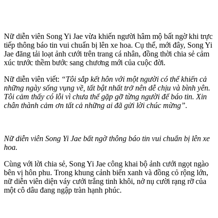
Nữ diễn viên Song Yi Jae vừa khiến người hâm mộ bất ngờ khi trực
tiếp thông báo tin vui chuẩn bị lên xe hoa. Cụ thể, mới đây, Song Yi
Jae đăng tải loạt ảnh cưới trên trang cá nhân, đồng thời chia sẻ cảm
xúc trước thềm bước sang chương mới của cuộc đời.
Nữ diễn viên viết:
“Tôi sắp kết hôn với một người có thể khiến cả
những ngày sống vụng về, tất bật nhất trở nên dễ chịu và bình yên.
Tôi cảm thấy có lỗi vì chưa thể gặp gỡ từng người để báo tin. Xin
chân thành cảm ơn tất cả những ai đã gửi lời chúc mừng”.
Nữ diễn viên Song Yi Jae bất ngờ thông báo tin vui chuẩn bị lên xe
hoa.
Cùng với lời chia sẻ, Song Yi Jae công khai bộ ảnh cưới ngọt ngào
bên vị hôn phu. Trong khung cảnh biển xanh và đồng cỏ rộng lớn,
nữ diễn viên diện váy cưới trắng tinh khôi, nở nụ cười rạng rỡ của
một cô dâu đang ngập tràn hạnh phúc.