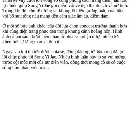
Thiết kế váy cưới tôn vòng eo cùng phong cách trang điểm, làm tóc
tự nhiên giúp Song Yi Jae ghi điểm với vẻ đẹp thanh lịch và nữ tính.
Trong khi đó, chú rể tương lai không lộ diện gương mặt, xuất hiện
với bộ suit tông nâu mang đến cảm giác ấm áp, điềm đạm.
Ở một số bức ảnh khác, cặp đôi lựa chọn concept trưởng thành hơn
khi cùng diện trang phục đen trong khung cảnh hoàng hôn. Hình
ảnh cả hai sánh bước bên nhau từ phía sau nhận được nhiều lời
khen bởi sự lãng mạn và tinh tế.
Ngay sau khi tin tức được chia sẻ, đông đảo người hâm mộ đã gửi
lời chúc phúc tới Song Yi Jae. Nhiều bình luận bày tỏ sự vui mừng
trước cột mốc mới của nữ diễn viên, đồng thời mong cô sẽ có cuộc
sống hôn nhân viên mãn.