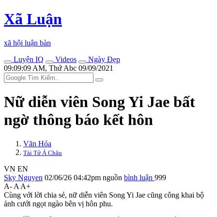
Xã Luận
xã hội luận bàn
Luyện IQ
Videos
Ngày Đẹp
09:09:09 AM, Thứ Abc 09/09/2021
Nữ diễn viên Song Yi Jae bất
ngờ thông báo kết hôn
Văn Hóa
Tài Tử Á Châu
VN
EN
Sky Nguyen
02/06/26 04:42pm
nguồn
bình luận
999
A-
A
A+
Cùng với lời chia sẻ, nữ diễn viên Song Yi Jae cũng công khai bộ
ảnh cưới ngọt ngào bên vị hôn phu.