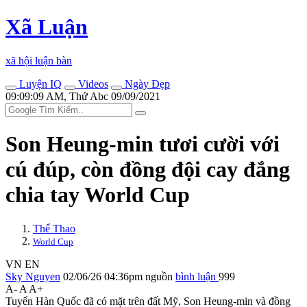
Xã Luận
xã hội luận bàn
Luyện IQ
Videos
Ngày Đẹp
09:09:09 AM, Thứ Abc 09/09/2021
Son Heung-min tươi cười với
cú đúp, còn đồng đội cay đắng
chia tay World Cup
Thể Thao
World Cup
VN
EN
Sky Nguyen
02/06/26 04:36pm
nguồn
bình luận
999
A-
A
A+
Tuyển Hàn Quốc đã có mặt trên đất Mỹ, Son Heung-min và đồng