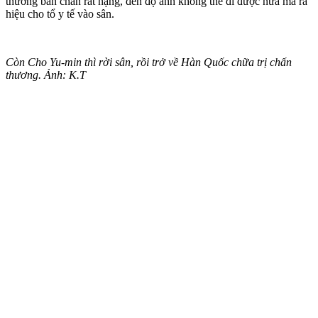
thương bàn chân rất nặng, đến độ anh không thể đi được nữa mà ra
hiệu cho tổ y tế vào sân.
Còn Cho Yu-min thì rời sân, rồi trở về Hàn Quốc chữa trị chấn
thương. Ảnh: K.T