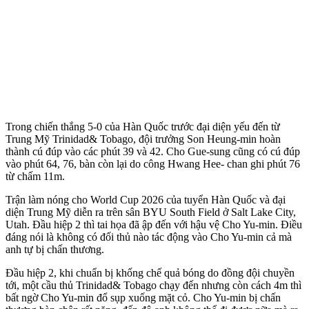
Trong chiến thắng 5-0 của Hàn Quốc trước đại diện yếu đến từ
Trung Mỹ Trinidad& Tobago, đội trưởng Son Heung-min hoàn
thành cú đúp vào các phút 39 và 42. Cho Gue-sung cũng có cú đúp
vào phút 64, 76, bàn còn lại do công Hwang Hee- chan ghi phút 76
từ chấm 11m.
Trận làm nóng cho World Cup 2026 của tuyển Hàn Quốc và đại
diện Trung Mỹ diễn ra trên sân BYU South Field ở Salt Lake City,
Utah. Đầu hiệp 2 thì tai họa đã ập đến với hậu vệ Cho Yu-min. Điều
đáng nói là không có đối thủ nào tác động vào Cho Yu-min cả mà
anh tự bị chấn thương.
Đầu hiệp 2, khi chuẩn bị khống chế quả bóng do đồng đội chuyền
tới, một cầu thủ Trinidad& Tobago chạy đến nhưng còn cách 4m thì
bất ngờ Cho Yu-min đổ sụp xuống mặt cỏ. Cho Yu-min bị chấn