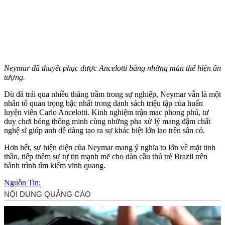
Neymar đã thuyết phục được Ancelotti bằng những màn thể hiện ấn
tượng.
Dù đã trải qua nhiều thăng trầm trong sự nghiệp, Neymar vẫn là một
nhân tố quan trọng bậc nhất trong danh sách triệu tập của huấn
luyện viên Carlo Ancelotti. Kinh nghiệm trận mạc phong phú, tư
duy chơi bóng thông minh cùng những pha xử lý mang đậm chất
nghệ sĩ giúp anh dễ dàng tạo ra sự khác biệt lớn lao trên sân cỏ.
Hơn hết, sự hiện diện của Neymar mang ý nghĩa to lớn về mặt tinh
thần, tiếp thêm sự tự tin mạnh mẽ cho dàn cầu thủ trẻ Brazil trên
hành trình tìm kiếm vinh quang.
Nguồn Tin: