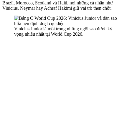
Brazil, Morocco, Scotland và Haiti, nơi những cá nhân như
Vinicius, Neymar hay Achraf Hakimi giữ vai trò then chốt.
Vinicius Junior là một trong những ngôi sao được kỳ
vọng nhiều nhất tại World Cup 2026.