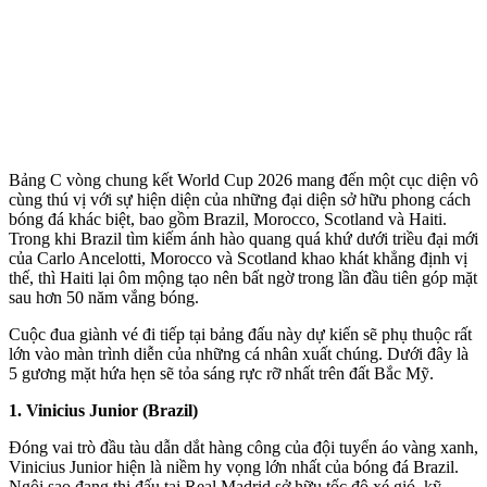
Bảng C vòng chung kết World Cup 2026 mang đến một cục diện vô
cùng thú vị với sự hiện diện của những đại diện sở hữu phong cách
bóng đá khác biệt, bao gồm Brazil, Morocco, Scotland và Haiti.
Trong khi Brazil tìm kiếm ánh hào quang quá khứ dưới triều đại mới
của Carlo Ancelotti, Morocco và Scotland khao khát khẳng định vị
thế, thì Haiti lại ôm mộng tạo nên bất ngờ trong lần đầu tiên góp mặt
sau hơn 50 năm vắng bóng.
Cuộc đua giành vé đi tiếp tại bảng đấu này dự kiến sẽ phụ thuộc rất
lớn vào màn trình diễn của những cá nhân xuất chúng. Dưới đây là
5 gương mặt hứa hẹn sẽ tỏa sáng rực rỡ nhất trên đất Bắc Mỹ.
1. Vinicius Junior (Brazil)
Đóng vai trò đầu tàu dẫn dắt hàng công của đội tuyển áo vàng xanh,
Vinicius Junior hiện là niềm hy vọng lớn nhất của bóng đá Brazil.
Ngôi sao đang thi đấu tại Real Madrid sở hữu tốc độ xé gió, kỹ