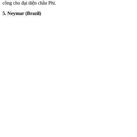
công cho đại diện châu Phi.
5. Neymar (Brazil)