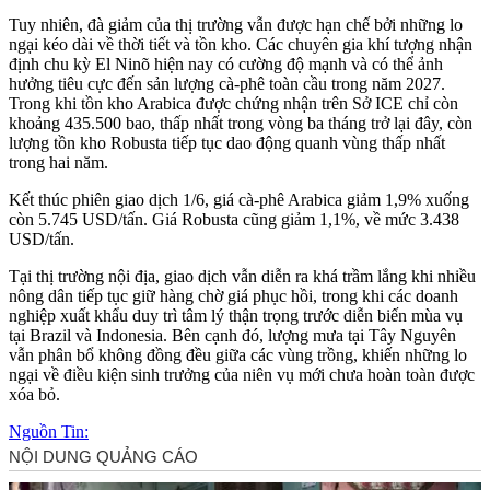
Tuy nhiên, đà giảm của thị trường vẫn được hạn chế bởi những lo
ngại kéo dài về thời tiết và tồn kho. Các chuyên gia khí tượng nhận
định chu kỳ El Ninõ hiện nay có cường độ mạnh và có thể ảnh
hưởng tiêu cực đến sản lượng cà-phê toàn cầu trong năm 2027.
Trong khi tồn kho Arabica được chứng nhận trên Sở ICE chỉ còn
khoảng 435.500 bao, thấp nhất trong vòng ba tháng trở lại đây, còn
lượng tồn kho Robusta tiếp tục dao động quanh vùng thấp nhất
trong hai năm.
Kết thúc phiên giao dịch 1/6, giá cà-phê Arabica giảm 1,9% xuống
còn 5.745 USD/tấn. Giá Robusta cũng giảm 1,1%, về mức 3.438
USD/tấn.
Tại thị trường nội địa, giao dịch vẫn diễn ra khá trầm lắng khi nhiều
nông dân tiếp tục giữ hàng chờ giá phục hồi, trong khi các doanh
nghiệp xuất khẩu duy trì tâm lý thận trọng trước diễn biến mùa vụ
tại Brazil và Indonesia. Bên cạnh đó, lượng mưa tại Tây Nguyên
vẫn phân bổ không đồng đều giữa các vùng trồng, khiến những lo
ngại về điều kiện sinh trưởng của niên vụ mới chưa hoàn toàn được
xóa bỏ.
Nguồn Tin: