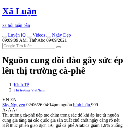
Xã Luận
xã hội luận bàn
Luyện IQ
Videos
Ngày Đẹp
09:09:09 AM, Thứ Abc 09/09/2021
Nguồn cung dồi dào gây sức ép
lên thị trường cà-phê
Kinh Tế
Thị trường ViệtNam
VN
EN
Sky Nguyen
02/06/26 04:14pm
nguồn
bình luận
999
A-
A
A+
Thị trường cà-phê tiếp tục chìm trong sắc đỏ khi áp lực từ nguồn
cung gia tăng tại các quốc gia sản xuất chủ chốt ngày càng rõ nét.
Kết thúc phiên giao dịch 1/6, giá cà-phê Arabica giảm 1,9% xuống