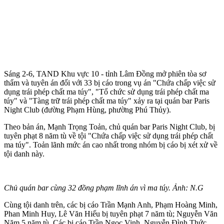
Sáng 2-6, TAND Khu vực 10 - tỉnh Lâm Đồng mở phiên tòa sơ
thẩm và tuyên án đối với 33 bị cáo trong vụ án "Chứa chấp việc sử
dụng trái phép chất m‌a tú‌y", "Tổ chức sử dụng trái phép chất m‌a
tú‌y" và "Tàng trữ trái phép chất m‌a tú‌y" xảy ra tại quán bar Paris
Night Club (đường Phạm Hùng, phường Phú Thủy).
Theo bản án, Mạnh Trọng Toản, chủ quán bar Paris Night Club, bị
tuyên phạt 8 năm tù về tội "Chứa chấp việc sử dụng trái phép chất
m‌a tú‌y". Toản lãnh mức án cao nhất trong nhóm bị cáo bị xét xử về
tội danh này.
Chủ quán bar cùng 32 đồng phạm lĩnh án vì m‌a tú‌y. Ảnh: N.G
Cùng tội danh trên, các bị cáo Trần Mạnh Anh, Phạm Hoàng Minh,
Phan Minh Huy, Lê Văn Hiếu bị tuyên phạt 7 năm tù; Nguyễn Văn
Năm 5 năm tù. Các bị cáo Trần Ngọc Vinh, Nguyễn Đình Thức,