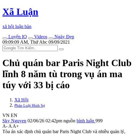
Xã Luận
xã hội luận bàn
Luyện IQ
Videos
Ngày Đẹp
09:09:09 AM, Thứ Abc 09/09/2021
Chủ quán bar Paris Night Club
lĩnh 8 năm tù trong vụ án m‌a
tú‌y với 33 bị cáo
Xã Hội
Pháp Luật Hình Sự
VN
EN
Sky Nguyen
02/06/26 02:42pm
nguồn
bình luận
999
A-
A
A+
Tòa án xác định chủ quán bar Paris Night Club và nhiều quản lý,