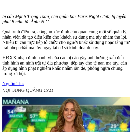
bị cáo Mạnh Trọng Toản, chủ quán bar Paris Night Club, bị tuyên
phạt 8 năm tù. Ảnh: N.G
Quá trình điều tra, công an xác định chủ quán cùng một số quản lý,
nhân viên đã tạo điều kiện cho khách sử dụng m‌a tú‌y nhằm thu lợi.
Nhiều bị can trực tiếp tổ chức cho người khác sử dụng hoặc tàng trữ
trái phép chất m‌a tú‌y ngay tại cơ sở kinh doanh này.
HĐXX nhận định hành vi của các bị cáo gây ảnh hưởng xấu đến
tình hình an ninh trật tự địa phương, tiếp tay cho tệ nạn m‌a tú‌y, cần
áp dụng hình phạt nghiêm khắc nhằm răn đe, phòng ngừa chung
trong xã hội.
Nguồn Tin: