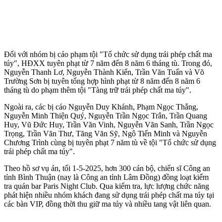
Đối với nhóm bị cáo phạm tội "Tổ chức sử dụng trái phép chất m‌a
tú‌y", HĐXX tuyên phạt từ 7 năm đến 8 năm 6 tháng tù. Trong đó,
Nguyễn Thanh Lơ, Nguyễn Thành Kiển, Trần Văn Tuấn và Võ
Trường Sơn bị tuyên tổng hợp hình phạt từ 8 năm đến 8 năm 6
tháng tù do phạm thêm tội "Tàng trữ trái phép chất m‌a tú‌y".
Ngoài ra, các bị cáo Nguyễn Duy Khánh, Phạm Ngọc Thắng,
Nguyễn Minh Thiện Quý, Nguyễn Trần Ngọc Trân, Trần Quang
Huy, Vũ Đức Huy, Trần Văn Vinh, Nguyễn Văn Sanh, Trần Ngọc
Trọng, Trần Văn Thư, Tăng Văn Sỹ, Ngô Tiến Minh và Nguyễn
Chương Trình cùng bị tuyên phạt 7 năm tù về tội "Tổ chức sử dụng
trái phép chất m‌a tú‌y".
Theo hồ sơ vụ án, tối 1-5-2025, hơn 300 cán bộ, chiến sĩ Công an
tỉnh Bình Thuận (nay là Công an tỉnh Lâm Đồng) đồng loạt kiểm
tra quán bar Paris Night Club. Qua kiểm tra, lực lượng chức năng
phát hiện nhiều nhóm khách đang sử dụng trái phép chất m‌a tú‌y tại
các bàn VIP, đồng thời thu giữ m‌a tú‌y và nhiều tang vật liên quan.