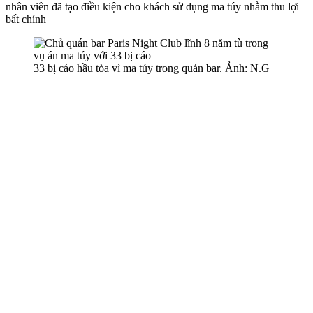
nhân viên đã tạo điều kiện cho khách sử dụng m‌a tú‌y nhằm thu lợi
bất chính
33 bị cáo hầu tòa vì m‌a tú‌y trong quán bar. Ảnh: N.G