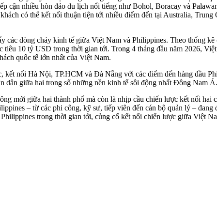
tiếp cận nhiều hòn đảo du lịch nổi tiếng như Bohol, Boracay và Palaw
 khách có thể kết nối thuận tiện tới nhiều điểm đến tại Australia, T
y các dòng chảy kinh tế giữa Việt Nam và Philippines. Theo thống kê
 tiêu 10 tỷ USD trong thời gian tới. Trong 4 tháng đầu năm 2026, Việ
hách quốc tế lớn nhất của Việt Nam.
ước, kết nối Hà Nội, TP.HCM và Đà Nẵng với các điểm đến hàng đầu P
 nhân dân giữa hai trong số những nền kinh tế sôi động nhất Đông Nam Á
ng mới giữa hai thành phố mà còn là nhịp cầu chiến lược kết nối hai 
pines – từ các phi công, kỹ sư, tiế‌p viê‌n đến cán bộ quản lý – đang đ
hilippines trong thời gian tới, củng cố kết nối chiến lược giữa Việt