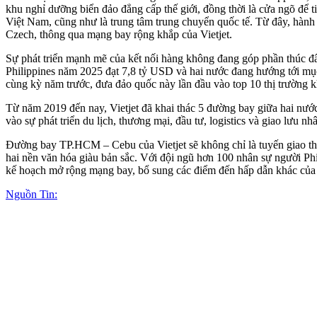
khu nghỉ dưỡng biển đảo đẳng cấp thế giới, đồng thời là cửa ngõ để 
Việt Nam, cũng như là trung tâm trung chuyển quốc tế. Từ đây, hành
Czech, thông qua mạng bay rộng khắp của Vietjet.
Sự phát triển mạnh mẽ của kết nối hàng không đang góp phần thúc đẩ
Philippines năm 2025 đạt 7,8 tỷ USD và hai nước đang hướng tới mục
cùng kỳ năm trước, đưa đảo quốc này lần đầu vào top 10 thị trường k
Từ năm 2019 đến nay, Vietjet đã khai thác 5 đường bay giữa hai n
vào sự phát triển du lịch, thương mại, đầu tư, logistics và giao lưu
Đường bay TP.HCM – Cebu của Vietjet sẽ không chỉ là tuyến giao thô
hai nền văn hóa giàu bản sắc. Với đội ngũ hơn 100 nhân sự người Philip
kế hoạch mở rộng mạng bay, bổ sung các điểm đến hấp dẫn khác của P
Nguồn Tin: