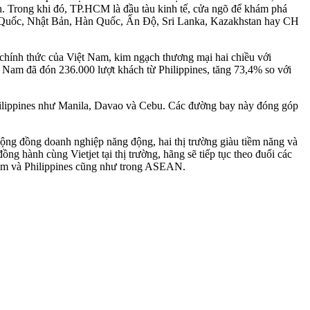
an. Trong khi đó, TP.HCM là đầu tàu kinh tế, cửa ngõ để khám phá
rung Quốc, Nhật Bản, Hàn Quốc, Ấn Độ, Sri Lanka, Kazakhstan hay CH
 chính thức của Việt Nam, kim ngạch thương mại hai chiều với
t Nam đã đón 236.000 lượt khách từ Philippines, tăng 73,4% so với
hilippines như Manila, Davao và Cebu. Các đường bay này đóng góp
.
cộng đồng doanh nghiệp năng động, hai thị trường giàu tiềm năng và
ồng hành cùng Vietjet tại thị trường, hãng sẽ tiếp tục theo đuổi các
 Nam và Philippines cũng như trong ASEAN.