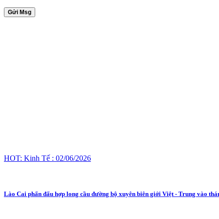
Gửi Msg
HOT: Kinh Tế : 02/06/2026
Lào Cai phấn đấu hợp long cầu đường bộ xuyên biên giới Việt - Trung vào thá