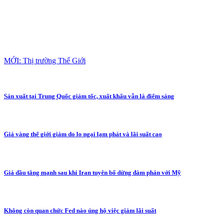
MỚI: Thị trường Thế Giới
Sản xuất tại Trung Quốc giảm tốc, xuất khẩu vẫn là điểm sáng
Giá vàng thế giới giảm do lo ngại lạm phát và lãi suất cao
Giá dầu tăng mạnh sau khi Iran tuyên bố dừng đàm phán với Mỹ
Không còn quan chức Fed nào ủng hộ việc giảm lãi suất