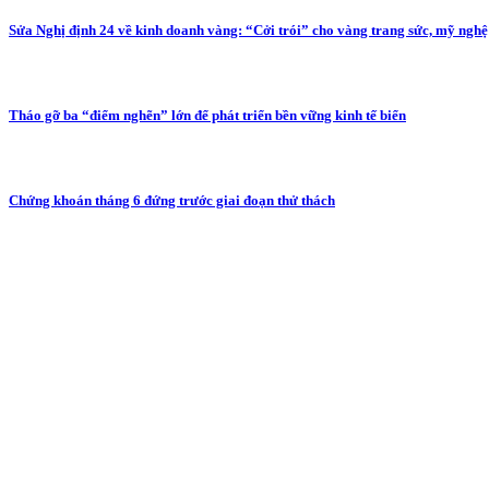
Sửa Nghị định 24 về kinh doanh vàng: “Cởi trói” cho vàng trang sức, mỹ nghệ
Tháo gỡ ba “điểm nghẽn” lớn để phát triển bền vững kinh tế biển
Chứng khoán tháng 6 đứng trước giai đoạn thử thách