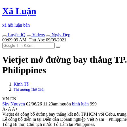
Xã Luận
xã hội luận bàn
Luyện IQ
Videos
Ngày Đẹp
09:09:09 AM, Thứ Abc 09/09/2021
Vietjet mở đường bay thẳng TP.
Philippines
Kinh Tế
Thị trường Thế Giới
VN
EN
Sky Nguyen
02/06/26 11:23am
nguồn
bình luận
999
A-
A
A+
Vietjet đã công bố đường bay thẳng kết nối TP.HCM với Cebu, trung 
Lễ công bố diễn ra tại Diễn đàn Doanh nghiệp Việt Nam – Philippin
Tổng Bí thư, Chủ tịch nước Tô Lâm tại Philippines.