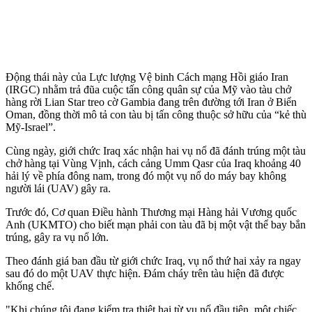
Động thái này của Lực lượng Vệ binh Cách mạng Hồi giáo Iran
(IRGC) nhằm trả đũa cuộc tấn công quân sự của Mỹ vào tàu chở
hàng rời Lian Star treo cờ Gambia đang trên đường tới Iran ở Biển
Oman, đồng thời mô tả con tàu bị tấn công thuộc sở hữu của “kẻ thù
Mỹ-Israel”.
Cùng ngày, giới chức Iraq xác nhận hai vụ nổ đã đánh trúng một tàu
chở hàng tại Vùng Vịnh, cách cảng Umm Qasr của Iraq khoảng 40
hải lý về phía đông nam, trong đó một vụ nổ do máy bay không
người lái (UAV) gây ra.
Trước đó, Cơ quan Điều hành Thương mại Hàng hải Vương quốc
Anh (UKMTO) cho biết mạn phải con tàu đã bị một vật thể bay bắn
trúng, gây ra vụ nổ lớn.
Theo đánh giá ban đầu từ giới chức Iraq, vụ nổ thứ hai xảy ra ngay
sau đó do một UAV thực hiện. Đám cháy trên tàu hiện đã được
khống chế.
"Khi chúng tôi đang kiểm tra thiệt hại từ vụ nổ đầu tiên, một chiếc