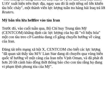
UAV xuất hiện trên thực địa, ngay sau đó là một tiếng nổ lớn khiến
tàu bốc cháy", một thành viên lực lượng tuần tra hàng hải Iraq trả lời
Reuters.
Mỹ bắn tên lửa hel‌lfire vào tàu Iran
Trước đó, vào cuối tuần qua, Bộ Chỉ huy Trung tâm Mỹ
(CENTCOM) khẳng định các lực lượng của họ đã "vô hiệu hóa"
một con tàu treo cờ Gambia đang cố gắng chuyển hướng về cảng
của Iran.
Đăng tải trên mạng xã hội X, CENTCOM cho biết các lực lượng
"đã quan sát thấy tàu M/V Lian Star đang di chuyển qua vùng biển
quốc tế hướng về một cảng của Iran trên Vịnh Oman, và đã phát đi
hơn 20 lời cảnh báo đồng thời thông báo cho con tàu rằng họ đang
vi phạm lệnh phong tỏa của Mỹ".