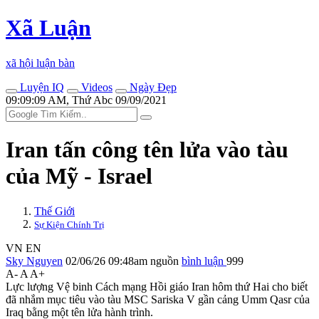
Xã Luận
xã hội luận bàn
Luyện IQ
Videos
Ngày Đẹp
09:09:09 AM, Thứ Abc 09/09/2021
Iran tấn công tên lửa vào tàu
của Mỹ - Israel
Thế Giới
Sự Kiện Chính Trị
VN
EN
Sky Nguyen
02/06/26 09:48am
nguồn
bình luận
999
A-
A
A+
Lực lượng Vệ binh Cách mạng Hồi giáo Iran hôm thứ Hai cho biết
đã nhắm mục tiêu vào tàu MSC Sariska V gần cảng Umm Qasr của
Iraq bằng một tên lửa hành trình.