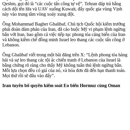
Qeshm, gọi đó là “các cuộc tấn công tự vệ”. Tehran đáp trả bằng
cách dội tên lửa và UAV xuống Kuwait, đẩy quốc gia vùng Vịnh
này vào trung tâm vòng xoáy xung đột.
Ông Mohammad Bagher Ghalibaf, Chủ tịch Quốc hội kiêm trưởng
phái đoàn đàm phán của Iran, đã cáo buộc Mỹ vi phạm lệnh ngừng
bắn với Iran, bao gồm cả việc tiếp tục phong tỏa cảng biển của Iran
và không kiềm chế đồng minh Israel leo thang các cuộc tấn công ở
Lebanon.
Ông Ghalibaf viết trong một bài đăng trên X: “Lệnh phong tỏa hàng
hải và sự leo thang các tội ác chiến tranh ở Lebanon của Israel là
bằng chứng rõ ràng cho thấy Mỹ không tuân thủ lệnh ngừng bắn.
Mỗi lựa chọn đều có giá của nó, và hóa đơn đã đến hạn thanh toán.
Mọi thứ rồi sẽ đâu vào đấy”.
Iran tuyên bố quyền kiểm soát Eo biển Hormuz cùng Oman