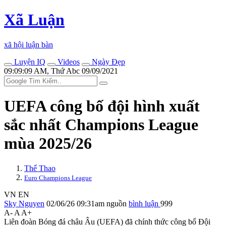
Xã Luận
xã hội luận bàn
Luyện IQ
Videos
Ngày Đẹp
09:09:09 AM, Thứ Abc 09/09/2021
UEFA công bố đội hình xuất
sắc nhất Champions League
mùa 2025/26
Thể Thao
Euro Champions League
VN
EN
Sky Nguyen
02/06/26 09:31am
nguồn
bình luận
999
A-
A
A+
Liên đoàn Bóng đá châu Âu (UEFA) đã chính thức công bố Đội