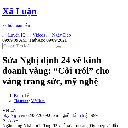
Xã Luận
xã hội luận bàn
Luyện IQ
Videos
Ngày Đẹp
09:09:09 AM, Thứ Abc 09/09/2021
Sửa Nghị định 24 về kinh
doanh vàng: “Cởi trói” cho
vàng trang sức, mỹ nghệ
Kinh Tế
Thị trường ViệtNam
VN
EN
Sky Nguyen
02/06/26 09:08am
nguồn
bình luận
999
A-
A
A+
Ngân hàng Nhà nước đang đề xuất xóa bỏ các giấy phép và điều