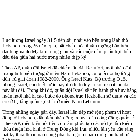
Lực lượng Israel ngày 31-5 tiến sâu nhất vào bên trong lãnh thổ
Lebanon trong 26 năm qua, bất chấp thỏa thuận ngừng bắn trên
danh nghĩa do Mỹ làm trung gian và các cuộc đàm phán trực tiếp
đầu tiên giữa hai nước trong nhiều thập kỷ.
Theo AP, quân đội Israel đã chiếm lâu đài Beaufort, một pháo đài
mang tính biểu tượng ở miền Nam Lebanon, cũng là nơi họ từng
đồn trú giai đoạn 1982-2000. Ông Israel Katz, Bộ trưởng Quốc
phòng Israel, cho biết nước này dự định duy trì kiểm soát lâu đài
này lâu dài. Trong khi đó, quân đội Israel sẽ tiến hành phá hủy hàng
ngàn ngôi nhà bị cáo buộc do phong trào Hezbollah sử dụng và các
cơ sở hạ tầng quân sự khác ở miền Nam Lebanon.
Trong những ngày gần đây, Israel liên tiếp mở rộng phạm vi hoạt
động ở Lebanon, dẫn đến phản ứng lo ngại của cộng đồng quốc tế.
Theo AP, diễn biến nói trên còn làm phức tạp các nỗ lực tìm kiếm
thỏa thuận hòa bình ở Trung Đông khi Iran nhiều lần yêu cầu rằng
bất kỳ thỏa thuận nào cũng phải bao gồm chấm dứt giao tranh ở