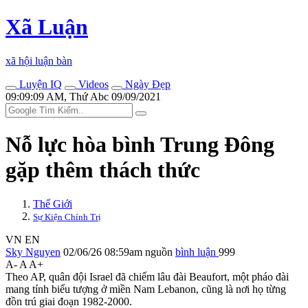
Xã Luận
xã hội luận bàn
Luyện IQ
Videos
Ngày Đẹp
09:09:09 AM, Thứ Abc 09/09/2021
Nỗ lực hòa bình Trung Đông
gặp thêm thách thức
Thế Giới
Sự Kiện Chính Trị
VN
EN
Sky Nguyen
02/06/26 08:59am
nguồn
bình luận
999
A-
A
A+
Theo AP, quân đội Israel đã chiếm lâu đài Beaufort, một pháo đài
mang tính biểu tượng ở miền Nam Lebanon, cũng là nơi họ từng
đồn trú giai đoạn 1982-2000.