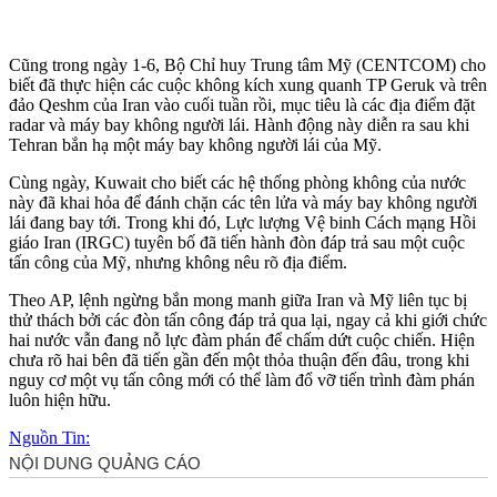
Cũng trong ngày 1-6, Bộ Chỉ huy Trung tâm Mỹ (CENTCOM) cho
biết đã thực hiện các cuộc không kích xung quanh TP Geruk và trên
đảo Qeshm của Iran vào cuối tuần rồi, mục tiêu là các địa điểm đặt
radar và máy bay không người lái. Hành động này diễn ra sau khi
Tehran bắn hạ một máy bay không người lái của Mỹ.
Cùng ngày, Kuwait cho biết các hệ thống phòng không của nước
này đã khai hỏa để đánh chặn các tên lửa và máy bay không người
lái đang bay tới. Trong khi đó, Lực lượng Vệ binh Cách mạng Hồi
giáo Iran (IRGC) tuyên bố đã tiến hành đòn đáp trả sau một cuộc
tấn công của Mỹ, nhưng không nêu rõ địa điểm.
Theo AP, lệnh ngừng bắn mong manh giữa Iran và Mỹ liên tục bị
thử thách bởi các đòn tấn công đáp trả qua lại, ngay cả khi giới chức
hai nước vẫn đang nỗ lực đàm phán để chấm dứt cuộc chiến. Hiện
chưa rõ hai bên đã tiến gần đến một thỏa thuận đến đâu, trong khi
nguy cơ một vụ tấn công mới có thể làm đổ vỡ tiến trình đàm phán
luôn hiện hữu.
Nguồn Tin: