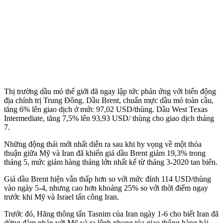
Thị trường dầu mỏ thế giới đã ngay lập tức phản ứng với biến động
địa chính trị Trung Đông. Dầu Brent, chuẩn mực dầu mỏ toàn cầu,
tăng 6% lên giao dịch ở mức 97,02 USD/thùng. Dầu West Texas
Intermediate, tăng 7,5% lên 93,93 USD/ thùng cho giao dịch tháng
7.
Những động thái mới nhất diễn ra sau khi hy vọng về một thỏa
thuận giữa Mỹ và Iran đã khiến giá dầu Brent giảm 19,3% trong
tháng 5, mức giảm hàng tháng lớn nhất kể từ tháng 3-2020 tan biến.
Giá dầu Brent hiện vẫn thấp hơn so với mức đỉnh 114 USD/thùng
vào ngày 5-4, nhưng cao hơn khoảng 25% so với thời điểm ngay
trước khi Mỹ và Israel tấn công Iran.
Trước đó, Hãng thông tấn Tasnim của Iran ngày 1-6 cho biết Iran đã
dừng đàm phán với Mỹ và ra lệnh phong tỏa giao thông hàng hải