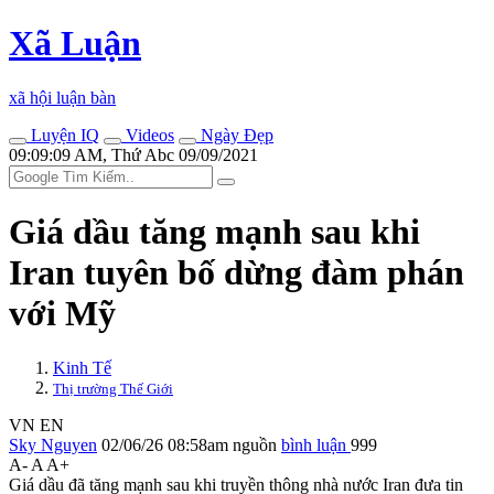
Xã Luận
xã hội luận bàn
Luyện IQ
Videos
Ngày Đẹp
09:09:09 AM, Thứ Abc 09/09/2021
Giá dầu tăng mạnh sau khi
Iran tuyên bố dừng đàm phán
với Mỹ
Kinh Tế
Thị trường Thế Giới
VN
EN
Sky Nguyen
02/06/26 08:58am
nguồn
bình luận
999
A-
A
A+
Giá dầu đã tăng mạnh sau khi truyền thông nhà nước Iran đưa tin