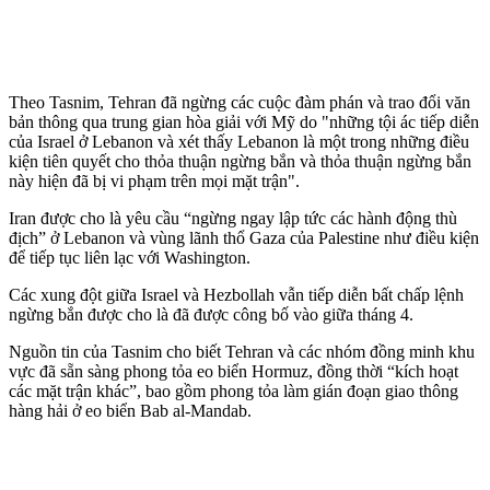
Theo Tasnim, Tehran đã ngừng các cuộc đàm phán và trao đổi văn
bản thông qua trung gian hòa giải với Mỹ do "những tội ác tiếp diễn
của Israel ở Lebanon và xét thấy Lebanon là một trong những điều
kiện tiên quyết cho thỏa thuận ngừng bắn và thỏa thuận ngừng bắn
này hiện đã bị vi phạm trên mọi mặt trận".
Iran được cho là yêu cầu “ngừng ngay lập tức các hành động thù
địch” ở Lebanon và vùng lãnh thổ Gaza của Palestine như điều kiện
để tiếp tục liên lạc với Washington.
Các xung đột giữa Israel và Hezbollah vẫn tiếp diễn bất chấp lệnh
ngừng bắn được cho là đã được công bố vào giữa tháng 4.
Nguồn tin của Tasnim cho biết Tehran và các nhóm đồng minh khu
vực đã sẵn sàng phong tỏa eo biển Hormuz, đồng thời “kích hoạt
các mặt trận khác”, bao gồm phong tỏa làm gián đoạn giao thông
hàng hải ở eo biển Bab al-Mandab.