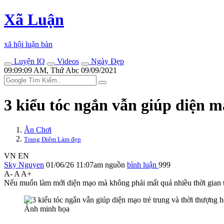
Xã Luận
xã hội luận bàn
Luyện IQ
Videos
Ngày Đẹp
09:09:09 AM, Thứ Abc 09/09/2021
3 kiểu tóc ngắn vẫn giúp diện m
Ăn Chơi
Trang Điểm Làm đẹp
VN
EN
Sky Nguyen
01/06/26 11:07am
nguồn
bình luận
999
A-
A
A+
Nếu muốn làm mới diện mạo mà không phải mất quá nhiều thời gian t
Ảnh minh họa