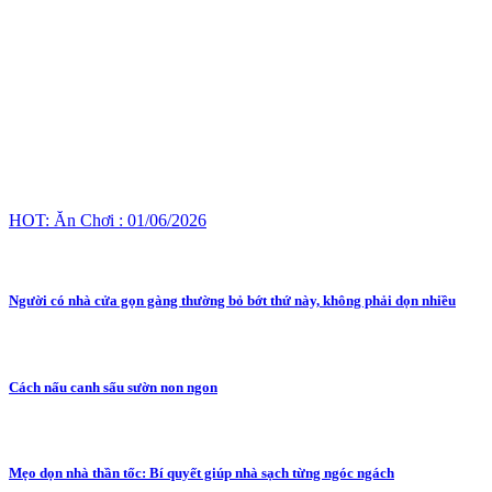
HOT: Ăn Chơi : 01/06/2026
Người có nhà cửa gọn gàng thường bỏ bớt thứ này, không phải dọn nhiều
Cách nấu canh sấu sườn non ngon
Mẹo dọn nhà thần tốc: Bí quyết giúp nhà sạch từng ngóc ngách