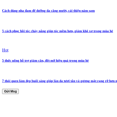
Cách dùng nha đam để dưỡng da căng mướt, cải thiện nám sạm
5 cách phục hồi tóc cháy nắng giúp tóc mềm hơn, giảm khô xơ trong mùa hè
Hot
5 thức uống hỗ trợ giảm cân, đốt mỡ hiệu quả trong mùa hè
7 thói quen làm đẹp buổi sáng giúp làn da tươi tắn và gương mặt rạng rỡ hơn
Gửi Msg