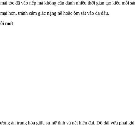
à mái tóc đã vào nếp mà không cần dành nhiều thời gian tạo kiểu mỗi sá
 mại hơn, tránh cảm giác nặng nề hoặc ôm sát vào da đầu.
lỗi mốt
phương án trung hòa giữa sự nữ tính và nét hiện đại. Độ dài vừa phải g