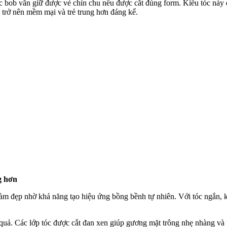
 bob vẫn giữ được vẻ chỉn chu nếu được cắt đúng form. Kiểu tóc này đ
 trở nên mềm mại và trẻ trung hơn đáng kể.
g hơn
làm đẹp nhờ khả năng tạo hiệu ứng bồng bềnh tự nhiên. Với tóc ngắn, k
quả. Các lớp tóc được cắt đan xen giúp gương mặt trông nhẹ nhàng và t