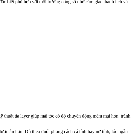
ặc biệt phù hợp với môi trường công sở nhờ cảm giác thanh lịch và
ỹ thuật tỉa layer giúp mái tóc có độ chuyển động mềm mại hơn, tránh
ươi tắn hơn. Dù theo đuổi phong cách cá tính hay nữ tính, tóc ngắn