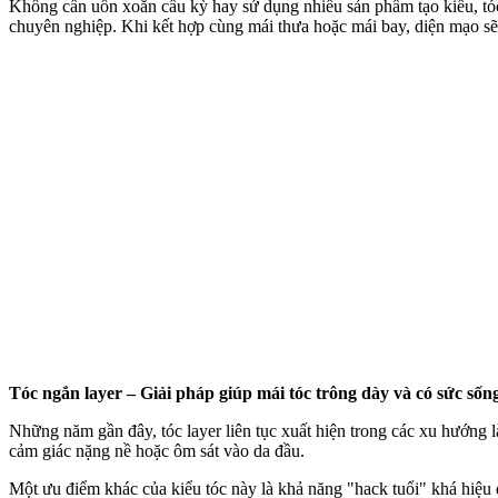
Không cần uốn xoăn cầu kỳ hay sử dụng nhiều sản phẩm tạo kiểu, tóc
chuyên nghiệp. Khi kết hợp cùng mái thưa hoặc mái bay, diện mạo sẽ
Tóc ngắn layer – Giải pháp giúp mái tóc trông dày và có sức sốn
Những năm gần đây, tóc layer liên tục xuất hiện trong các xu hướng 
cảm giác nặng nề hoặc ôm sát vào da đầu.
Một ưu điểm khác của kiểu tóc này là khả năng "hack tuổi" khá hiệu 