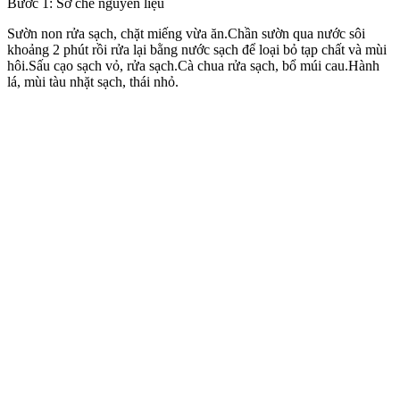
Bước 1: Sơ chế nguyên liệu
Sườn non rửa sạch, chặt miếng vừa ăn.Chần sườn qua nước sôi
khoảng 2 phút rồi rửa lại bằng nước sạch để loại bỏ tạp chất và mùi
hôi.Sấu cạo sạch vỏ, rửa sạch.Cà chua rửa sạch, bổ múi cau.Hành
lá, mùi tàu nhặt sạch, thái nhỏ.