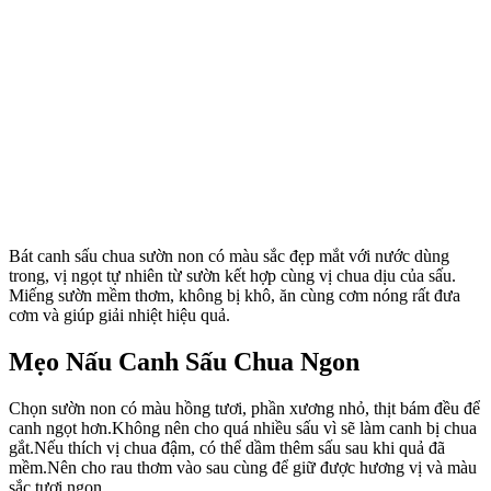
Bát canh sấu chua sườn non có màu sắc đẹp mắt với nước dùng
trong, vị ngọt tự nhiên từ sườn kết hợp cùng vị chua dịu của sấu.
Miếng sườn mềm thơm, không bị khô, ăn cùng cơm nóng rất đưa
cơm và giúp giải nhiệt hiệu quả.
Mẹo Nấu Canh Sấu Chua Ngon
Chọn sườn non có màu hồng tươi, phần xương nhỏ, thịt bám đều để
canh ngọt hơn.Không nên cho quá nhiều sấu vì sẽ làm canh bị chua
gắt.Nếu thích vị chua đậm, có thể dầm thêm sấu sau khi quả đã
mềm.Nên cho rau thơm vào sau cùng để giữ được hương vị và màu
sắc tươi ngon.