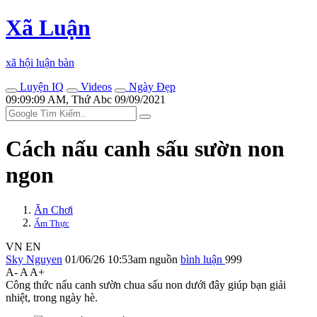
Xã Luận
xã hội luận bàn
Luyện IQ
Videos
Ngày Đẹp
09:09:09 AM, Thứ Abc 09/09/2021
Cách nấu canh sấu sườn non
ngon
Ăn Chơi
Ẩm Thực
VN
EN
Sky Nguyen
01/06/26 10:53am
nguồn
bình luận
999
A-
A
A+
Công thức nấu canh sườn chua sấu non dưới đây giúp bạn giải
nhiệt, trong ngày hè.