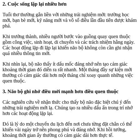
2. Cuộc sống lặp lại nhiều hơn
Tuổi thơ thường gắn liền với những trải nghiệm mới: trường học
mới, bạn bè mới, kỹ năng mới và vô số điều lần đầu tiên được khám
phá.
Khi trưởng thành, nhiều người bước vào guồng quay quen thuộc
gồm công việc, sinh hoạt, di chuyển và các trách nhiệm hằng ngày.
Các hoạt động lặp đi lặp lại khiến não bộ không còn cần ghi nhận
quá nhiều thông tin mới.
Khi nhìn lại, bộ não thấy ít dấu mốc đáng nhớ nên tạo cảm giác
khoảng thời gian đó diễn ra rất nhanh. Một tháng đầy sự kiện mới
thường có cảm giác dài hơn một tháng chỉ xoay quanh những việc
quen thuộc.
3. Não bộ ghi nhớ điều mới mạnh hơn điều quen thuộc
Các nghiên cứu về nhận thức cho thấy bộ não đặc biệt chú ý đến
những trải nghiệm mới lạ. Chúng tạo ra nhiều dấu ấn trong trí nhớ
hơn các hoạt động lặp lại.
Đó là lý do một chuyến du lịch đến nơi chưa từng đặt chân có thể
khiến vài ngày trở nên phong phú và đáng nhớ. Khi hồi tưởng,
khoảng thời gian ấy thường có cảm giác dài hơn thực tế.