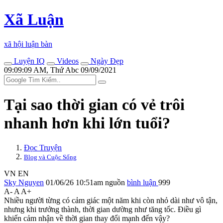
Xã Luận
xã hội luận bàn
Luyện IQ
Videos
Ngày Đẹp
09:09:09 AM, Thứ Abc 09/09/2021
Tại sao thời gian có vẻ trôi
nhanh hơn khi lớn tuổi?
Đọc Truyện
Blog và Cuộc Sống
VN
EN
Sky Nguyen
01/06/26 10:51am
nguồn
bình luận
999
A-
A
A+
Nhiều người từng có cảm giác một năm khi còn nhỏ dài như vô tận,
nhưng khi trưởng thành, thời gian dường như tăng tốc. Điều gì
khiến cảm nhận về thời gian thay đổi mạnh đến vậy?