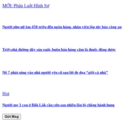
MỚI: Pháp Luật Hình Sự
Người phụ nữ ôm 450 triệu đến ngân hàng, nhân viên lập tức báo công an
Triệt phá đường dây sản xuất, buôn bán hàng cấm là thuốc đông dược
Nổ 7 phát súng vào nhà người yêu cũ sau lời đe dọa “giết cả nhà”
Hot
Người mẹ 3 con ở Đắk Lắk cầu cứu sau nhiều lần bị chồng hành hung
Gửi Msg