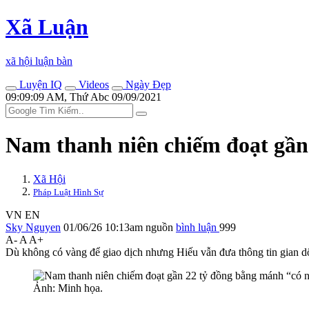
Xã Luận
xã hội luận bàn
Luyện IQ
Videos
Ngày Đẹp
09:09:09 AM, Thứ Abc 09/09/2021
Nam thanh niên chiếm đoạt gần
Xã Hội
Pháp Luật Hình Sự
VN
EN
Sky Nguyen
01/06/26 10:13am
nguồn
bình luận
999
A-
A
A+
Dù không có vàng để giao dịch nhưng Hiếu vẫn đưa thông tin gian d
Ảnh: Minh họa.