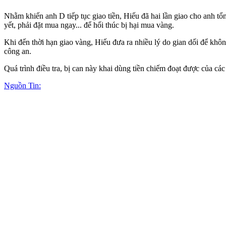
Nhằm khiến anh D tiếp tục giao tiền, Hiếu đã hai lần giao cho anh tổn
yết, phải đặt mua ngay... để hối thúc bị hại mua vàng.
Khi đến thời hạn giao vàng, Hiếu đưa ra nhiều lý do gian dối để kh
công an.
Quá trình điều tra, bị can này khai dùng tiền chiếm đoạt được của cá
Nguồn Tin: