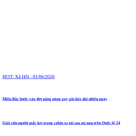
HOT: Xã Hội : 01/06/2026
Miền Bắc bước vào đợt nắng nóng gay gắt kéo dài nhiều ngày
Giải cứu người mắc kẹt trong cabin xe tải sau tai nạn trên Quốc lộ 24