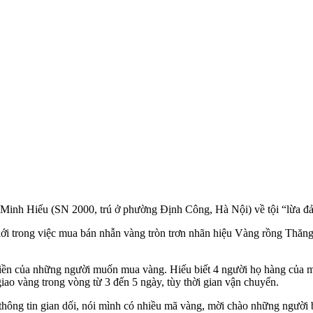
Minh Hiếu (SN 2000, trú ở phường Định Công, Hà Nội) về tội “lừa đảo c
giới trong việc mua bán nhẫn vàng tròn trơn nhãn hiệu Vàng rồng Thă
 tiền của những người muốn mua vàng. Hiếu biết 4 người họ hàng của 
iao vàng trong vòng từ 3 đến 5 ngày, tùy thời gian vận chuyển.
hông tin gian dối, nói mình có nhiều mã vàng, mời chào những người b