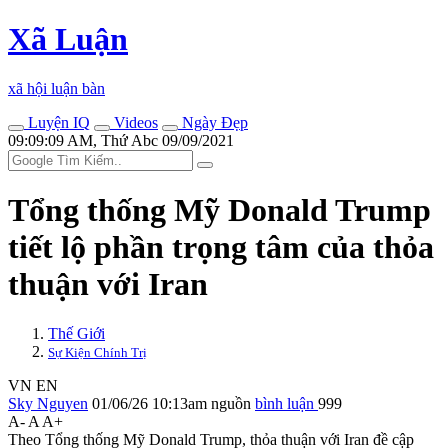
Xã Luận
xã hội luận bàn
Luyện IQ
Videos
Ngày Đẹp
09:09:09 AM, Thứ Abc 09/09/2021
Tổng thống Mỹ Donald Trump
tiết lộ phần trọng tâm của thỏa
thuận với Iran
Thế Giới
Sự Kiện Chính Trị
VN
EN
Sky Nguyen
01/06/26 10:13am
nguồn
bình luận
999
A-
A
A+
Theo Tổng thống Mỹ Donald Trump, thỏa thuận với Iran đề cập