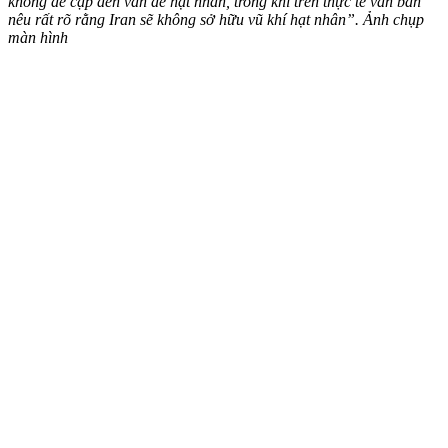
không đề cập đến vấn đề hạt nhân, trong khi trên thực tế văn bản
nêu rất rõ rằng Iran sẽ không sở hữu vũ khí hạt nhân”. Ảnh chụp
màn hình