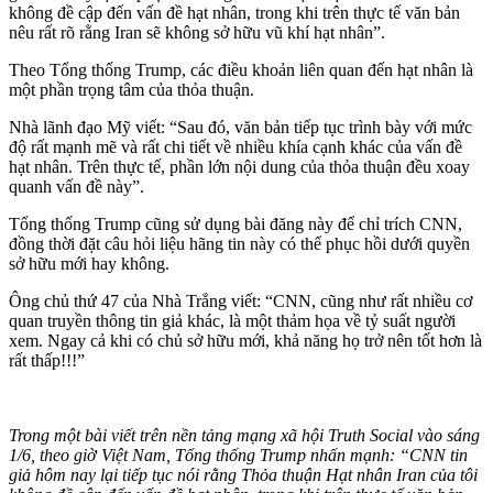
không đề cập đến vấn đề hạt nhân, trong khi trên thực tế văn bản
nêu rất rõ rằng Iran sẽ không sở hữu vũ khí hạt nhân”.
Theo Tổng thống Trump, các điều khoản liên quan đến hạt nhân là
một phần trọng tâm của thỏa thuận.
Nhà lãnh đạo Mỹ viết: “Sau đó, văn bản tiếp tục trình bày với mức
độ rất mạnh mẽ và rất chi tiết về nhiều khía cạnh khác của vấn đề
hạt nhân. Trên thực tế, phần lớn nội dung của thỏa thuận đều xoay
quanh vấn đề này”.
Tổng thống Trump cũng sử dụng bài đăng này để chỉ trích CNN,
đồng thời đặt câu hỏi liệu hãng tin này có thể phục hồi dưới quyền
sở hữu mới hay không.
Ông chủ thứ 47 của Nhà Trắng viết: “CNN, cũng như rất nhiều cơ
quan truyền thông tin giả khác, là một thảm họa về tỷ suất người
xem. Ngay cả khi có chủ sở hữu mới, khả năng họ trở nên tốt hơn là
rất thấp!!!”
Trong một bài viết trên nền tảng mạng xã hội Truth Social vào sáng
1/6, theo giờ Việt Nam, Tổng thống Trump nhấn mạnh: “CNN tin
giả hôm nay lại tiếp tục nói rằng Thỏa thuận Hạt nhân Iran của tôi