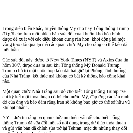
Trong diễn biến khác, truyền thông Mỹ cho hay Tổng thống Trump
đã gửi cho Iran một phiên bản sửa đổi của khuôn khổ hòa bình
được đề xuất với các điều khoản cứng rắn hơn, khởi động lại một
vòng trao đổi qua lại mà các quan chức Mỹ cho rằng có thể kéo dài
một tuần.
Các sửa đổi này, được tờ New York Times (NYT) và Axios đưa tin
hôm 30/7, được đưa ra sau khi Tổng thống Mỹ Donald Trump
Trump chủ trì một cuộc họp kéo dài hai giờ tại Phòng Tình huống
của Nhà Trắng, kết thúc mà không có bất kỳ thông báo công khai
nào.
Một quan chức Nhà Trắng sau đó cho biết Tổng thống Trump “sẽ
chỉ ký kết một thỏa thuận có lợi cho nước Mỹ, đáp ứng các lằn ranh
đỏ của ông và bảo đảm rằng Iran sẽ không bao giờ có thể sở hữu vũ
khí hạt nhân”.
NYT đưa tin rằng ba quan chức am hiểu vấn đề cho biết Tổng
thống Trump đã sửa đổi một số nội dung trong dự thảo thỏa thuận
và gửi văn bản đã chỉnh sửa trở lại Tehran, mặc dù những thay đổi