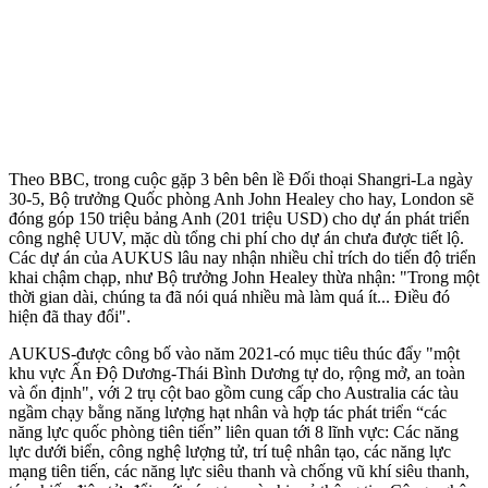
Theo BBC, trong cuộc gặp 3 bên bên lề Đối thoại Shangri-La ngày
30-5, Bộ trưởng Quốc phòng Anh John Healey cho hay, London sẽ
đóng góp 150 triệu bảng Anh (201 triệu USD) cho dự án phát triển
công nghệ UUV, mặc dù tổng chi phí cho dự án chưa được tiết lộ.
Các dự án của AUKUS lâu nay nhận nhiều chỉ trích do tiến độ triển
khai chậm chạp, như Bộ trưởng John Healey thừa nhận: "Trong một
thời gian dài, chúng ta đã nói quá nhiều mà làm quá ít... Điều đó
hiện đã thay đổi".
AUKUS-được công bố vào năm 2021-có mục tiêu thúc đẩy "một
khu vực Ấn Độ Dương-Thái Bình Dương tự do, rộng mở, an toàn
và ổn định", với 2 trụ cột bao gồm cung cấp cho Australia các tàu
ngầm chạy bằng năng lượng hạt nhân và hợp tác phát triển “các
năng lực quốc phòng tiên tiến” liên quan tới 8 lĩnh vực: Các năng
lực dưới biển, công nghệ lượng tử, trí tuệ nhân tạo, các năng lực
mạng tiên tiến, các năng lực siêu thanh và chống vũ khí siêu thanh,