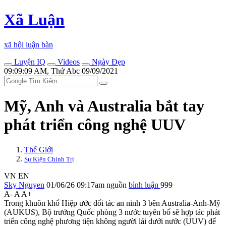
Xã Luận
xã hội luận bàn
Luyện IQ
Videos
Ngày Đẹp
09:09:09 AM, Thứ Abc 09/09/2021
Mỹ, Anh và Australia bắt tay
phát triển công nghệ UUV
Thế Giới
Sự Kiện Chính Trị
VN
EN
Sky Nguyen
01/06/26 09:17am
nguồn
bình luận
999
A-
A
A+
Trong khuôn khổ Hiệp ước đối tác an ninh 3 bên Australia-Anh-Mỹ
(AUKUS), Bộ trưởng Quốc phòng 3 nước tuyên bố sẽ hợp tác phát
triển công nghệ phương tiện không người lái dưới nước (UUV) để