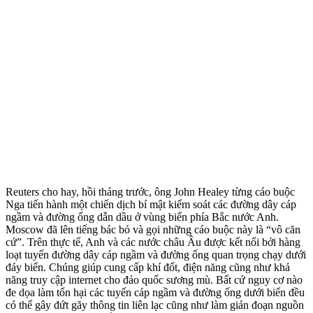
Reuters cho hay, hồi tháng trước, ông John Healey từng cáo buộc
Nga tiến hành một chiến dịch bí mật kiểm soát các đường dây cáp
ngầm và đường ống dẫn dầu ở vùng biển phía Bắc nước Anh.
Moscow đã lên tiếng bác bỏ và gọi những cáo buộc này là “vô căn
cứ”. Trên thực tế, Anh và các nước châu Âu được kết nối bởi hàng
loạt tuyến đường dây cáp ngầm và đường ống quan trọng chạy dưới
đáy biển. Chúng giúp cung cấp khí đốt, điện năng cũng như khả
năng truy cập internet cho đảo quốc sương mù. Bất cứ nguy cơ nào
đe dọa làm tổn hại các tuyến cáp ngầm và đường ống dưới biển đều
có thể gây đứt gãy thông tin liên lạc cũng như làm gián đoạn nguồn