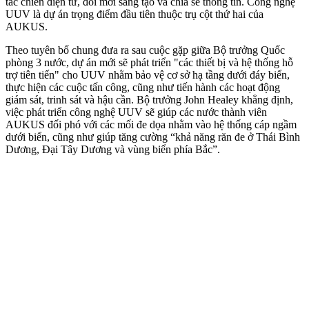
tác chiến điện tử, đổi mới sáng tạo và chia sẻ thông tin. Công nghệ
UUV là dự án trọng điểm đầu tiên thuộc trụ cột thứ hai của
AUKUS.
Theo tuyên bố chung đưa ra sau cuộc gặp giữa Bộ trưởng Quốc
phòng 3 nước, dự án mới sẽ phát triển "các thiết bị và hệ thống hỗ
trợ tiên tiến" cho UUV nhằm bảo vệ cơ sở hạ tầng dưới đáy biển,
thực hiện các cuộc tấn công, cũng như tiến hành các hoạt động
giám sát, trinh sát và hậu cần. Bộ trưởng John Healey khẳng định,
việc phát triển công nghệ UUV sẽ giúp các nước thành viên
AUKUS đối phó với các mối đe dọa nhằm vào hệ thống cáp ngầm
dưới biển, cũng như giúp tăng cường “khả năng răn đe ở Thái Bình
Dương, Đại Tây Dương và vùng biển phía Bắc”.