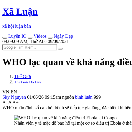
Xã Luận
xã hội luận bàn
Luyện IQ
Videos
Ngày Đẹp
09:09:09 AM, Thứ Abc 09/09/2021
WHO lạc quan về khả năng điều
Thế Giới
Thế Giới Đó Đây
VN
EN
Sky Nguyen
01/06/26 09:15am
nguồn
bình luận
999
A-
A
A+
WHO nhận định số ca khỏi bệnh sẽ tiếp tục gia tăng, đặc biệt khi bệnh
Nhân viên y tế mặc đồ bảo hộ tại một cơ sở điều trị Ebola ở 