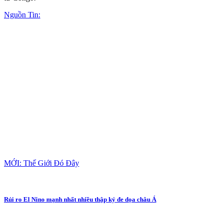
Nguồn Tin:
MỚI: Thế Giới Đó Đây
Rủi ro El Nino mạnh nhất nhiều thập kỷ đe dọa châu Á