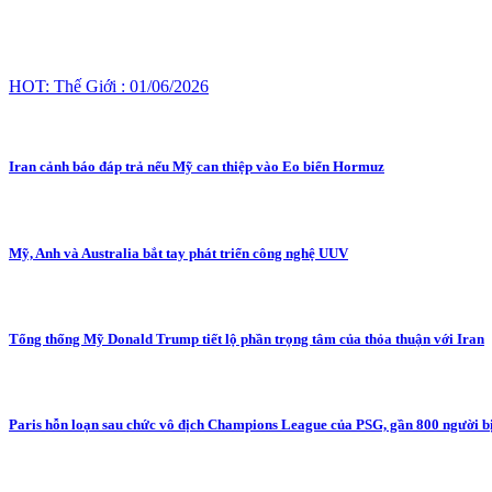
HOT: Thế Giới : 01/06/2026
Iran cảnh báo đáp trả nếu Mỹ can thiệp vào Eo biển Hormuz
Mỹ, Anh và Australia bắt tay phát triển công nghệ UUV
Tổng thống Mỹ Donald Trump tiết lộ phần trọng tâm của thỏa thuận với Iran
Paris hỗn loạn sau chức vô địch Champions League của PSG, gần 800 người bị