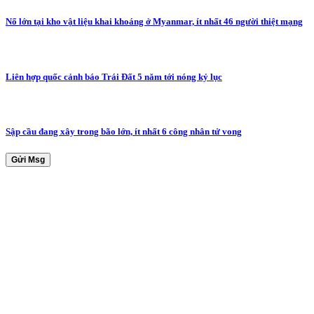
Nổ lớn tại kho vật liệu khai khoáng ở Myanmar, ít nhất 46 người thiệt mạng
Liên hợp quốc cảnh báo Trái Đất 5 năm tới nóng kỷ lục
Sập cầu đang xây trong bão lớn, ít nhất 6 công nhân tử vong
Gửi Msg