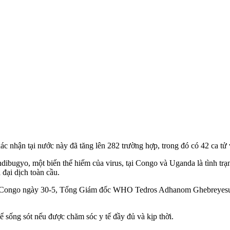
 nhận tại nước này đã tăng lên 282 trường hợp, trong đó có 42 ca t‌ử 
ugyo, một biến thể hiếm của virus, tại Congo và Uganda là tình trạn
 đại dịch toàn cầu.
ng Congo ngày 30-5, Tổng Giám đốc WHO Tedros Adhanom Ghebreyesus c
 sống sót nếu được chăm sóc y tế đầy đủ và kịp thời.