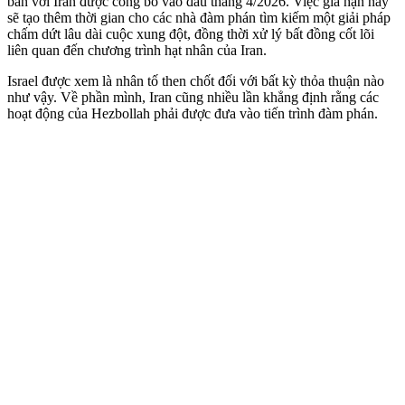
bắn với Iran được công bố vào đầu tháng 4/2026. Việc gia hạn này
sẽ tạo thêm thời gian cho các nhà đàm phán tìm kiếm một giải pháp
chấm dứt lâu dài cuộc xung đột, đồng thời xử lý bất đồng cốt lõi
liên quan đến chương trình hạt nhân của Iran.
Israel được xem là nhân tố then chốt đối với bất kỳ thỏa thuận nào
như vậy. Về phần mình, Iran cũng nhiều lần khẳng định rằng các
hoạt động của Hezbollah phải được đưa vào tiến trình đàm phán.