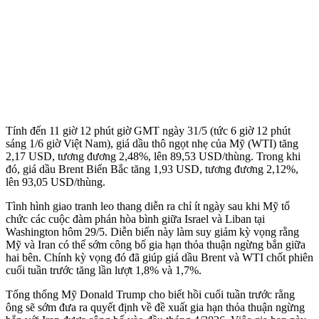
Tính đến 11 giờ 12 phút giờ GMT ngày 31/5 (tức 6 giờ 12 phút
sáng 1/6 giờ Việt Nam), giá dầu thô ngọt nhẹ của Mỹ (WTI) tăng
2,17 USD, tương đương 2,48%, lên 89,53 USD/thùng. Trong khi
đó, giá dầu Brent Biển Bắc tăng 1,93 USD, tương đương 2,12%,
lên 93,05 USD/thùng.
Tình hình giao tranh leo thang diễn ra chỉ ít ngày sau khi Mỹ tổ
chức các cuộc đàm phán hòa bình giữa Israel và Liban tại
Washington hôm 29/5. Diễn biến này làm suy giảm kỳ vọng rằng
Mỹ và Iran có thể sớm công bố gia hạn thỏa thuận ngừng bắn giữa
hai bên. Chính kỳ vọng đó đã giúp giá dầu Brent và WTI chốt phiên
cuối tuần trước tăng lần lượt 1,8% và 1,7%.
Tổng thống Mỹ Donald Trump cho biết hồi cuối tuần trước rằng
ông sẽ sớm đưa ra quyết định về đề xuất gia hạn thỏa thuận ngừng