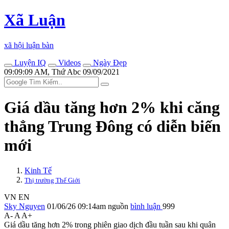
Xã Luận
xã hội luận bàn
Luyện IQ
Videos
Ngày Đẹp
09:09:09 AM, Thứ Abc 09/09/2021
Giá dầu tăng hơn 2% khi căng
thẳng Trung Đông có diễn biến
mới
Kinh Tế
Thị trường Thế Giới
VN
EN
Sky Nguyen
01/06/26 09:14am
nguồn
bình luận
999
A-
A
A+
Giá dầu tăng hơn 2% trong phiên giao dịch đầu tuần sau khi quân