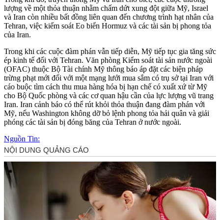
lượng về một thỏa thuận nhằm chấm dứt xung đột giữa Mỹ, Israel
và Iran còn nhiều bất đồng liên quan đến chương trình hạt nhân của
Tehran, việc kiểm soát Eo biển Hormuz và các tài sản bị phong tỏa
của Iran.
Trong khi các cuộc đàm phán vẫn tiếp diễn, Mỹ tiếp tục gia tăng sức
ép kinh tế đối với Tehran. Văn phòng Kiểm soát tài sản nước ngoài
(OFAC) thuộc Bộ Tài chính Mỹ thông báo áp đặt các biện pháp
trừng phạt mới đối với một mạng lưới mua sắm có trụ sở tại Iran với
cáo buộc tìm cách thu mua hàng hóa bị hạn chế có xuất xứ từ Mỹ
cho Bộ Quốc phòng và các cơ quan hậu cần của lực lượng vũ trang
Iran. Iran cảnh báo có thể rút khỏi thỏa thuận đang đàm phán với
Mỹ, nếu Washington không dỡ bỏ lệnh phong tỏa hải quân và giải
phóng các tài sản bị đóng băng của Tehran ở nước ngoài.
Nguồn Tin: