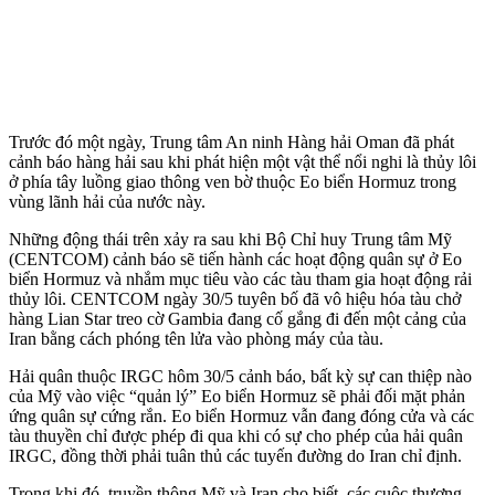
Trước đó một ngày, Trung tâm An ninh Hàng hải Oman đã phát
cảnh báo hàng hải sau khi phát hiện một vật thể nổi nghi là thủy lôi
ở phía tây luồng giao thông ven bờ thuộc Eo biển Hormuz trong
vùng lãnh hải của nước này.
Những động thái trên xảy ra sau khi Bộ Chỉ huy Trung tâm Mỹ
(CENTCOM) cảnh báo sẽ tiến hành các hoạt động quân sự ở Eo
biển Hormuz và nhắm mục tiêu vào các tàu tham gia hoạt động rải
thủy lôi. CENTCOM ngày 30/5 tuyên bố đã vô hiệu hóa tàu chở
hàng Lian Star treo cờ Gambia đang cố gắng đi đến một cảng của
Iran bằng cách phóng tên lửa vào phòng máy của tàu.
Hải quân thuộc IRGC hôm 30/5 cảnh báo, bất kỳ sự can thiệp nào
của Mỹ vào việc “quản lý” Eo biển Hormuz sẽ phải đối mặt phản
ứng quân sự cứng rắn. Eo biển Hormuz vẫn đang đóng cửa và các
tàu thuyền chỉ được phép đi qua khi có sự cho phép của hải quân
IRGC, đồng thời phải tuân thủ các tuyến đường do Iran chỉ định.
Trong khi đó, truyền thông Mỹ và Iran cho biết, các cuộc thương