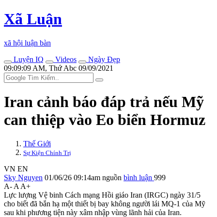
Xã Luận
xã hội luận bàn
Luyện IQ
Videos
Ngày Đẹp
09:09:09 AM, Thứ Abc 09/09/2021
Iran cảnh báo đáp trả nếu Mỹ
can thiệp vào Eo biển Hormuz
Thế Giới
Sự Kiện Chính Trị
VN
EN
Sky Nguyen
01/06/26 09:14am
nguồn
bình luận
999
A-
A
A+
Lực lượng Vệ binh Cách mạng Hồi giáo Iran (IRGC) ngày 31/5
cho biết đã bắn hạ một thiết bị bay không người lái MQ-1 của Mỹ
sau khi phương tiện này xâm nhập vùng lãnh hải của Iran.