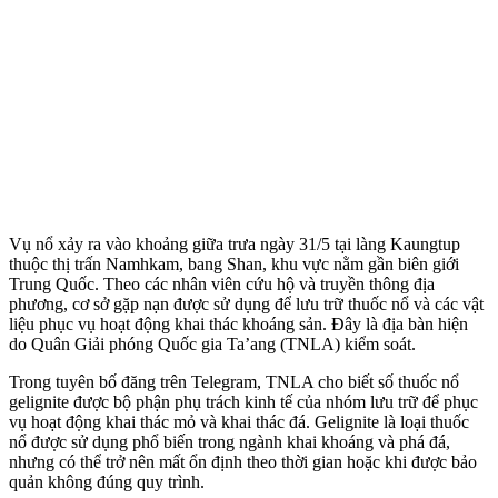
Vụ nổ xảy ra vào khoảng giữa trưa ngày 31/5 tại làng Kaungtup
thuộc thị trấn Namhkam, bang Shan, khu vực nằm gần biên giới
Trung Quốc. Theo các nhân viên cứu hộ và truyền thông địa
phương, cơ sở gặp nạn được sử dụng để lưu trữ thuốc nổ và các vật
liệu phục vụ hoạt động khai thác khoáng sản. Đây là địa bàn hiện
do Quân Giải phóng Quốc gia Ta’ang (TNLA) kiểm soát.
Trong tuyên bố đăng trên Telegram, TNLA cho biết số thuốc nổ
gelignite được bộ phận phụ trách kinh tế của nhóm lưu trữ để phục
vụ hoạt động khai thác mỏ và khai thác đá. Gelignite là loại thuốc
nổ được sử dụng phổ biến trong ngành khai khoáng và phá đá,
nhưng có thể trở nên mất ổn định theo thời gian hoặc khi được bảo
quản không đúng quy trình.