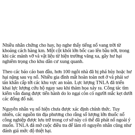
Nhiều nhân chứng cho hay, họ nghe thấy tiếng nổ vang trời từ
khoảng cách hàng km. Một cột khói lớn bốc cao lên bầu trời, trong
khi các mảnh vỡ và vật liệu từ hiện trường văng xa, gây hư hại
nghiêm trọng cho khu dân cư xung quanh.
Theo các báo cáo ban đầu, hơn 100 ngôi nhà đã bị phá hủy hoặc hư
hại nặng sau vụ nổ. Nhiều gia đình mất hoàn toàn nơi ở và phải sơ
tán khẩn cấp tới các khu vực an toàn. Lực lượng TNLA đã triển
khai lực lượng cứu hộ ngay sau khi thảm họa xảy ra. Công tác tìm
kiếm vẫn đang được tiến hành do lo ngại còn có người mắc kẹt dưới
các đống đổ nát.
Nguyên nhân vụ nổ hiện chưa được xác định chính thức. Tuy
nhiên, các nguồn tin địa phương cho rằng số lượng lớn thuốc nổ
công nghiệp được lưu trữ trong cơ sở này có thể đã phát nổ ngoài ý
muốn. TNLA đã mở cuộc điều tra để làm rõ nguyên nhân cũng như
đánh giá mức độ thiệt hại.