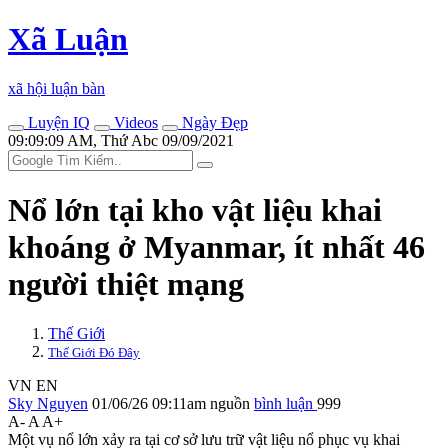
Xã Luận
xã hội luận bàn
Luyện IQ
Videos
Ngày Đẹp
09:09:09 AM, Thứ Abc 09/09/2021
Nổ lớn tại kho vật liệu khai
khoáng ở Myanmar, ít nhất 46
người thiệt mạng
Thế Giới
Thế Giới Đó Đây
VN
EN
Sky Nguyen
01/06/26 09:11am
nguồn
bình luận
999
A-
A
A+
Một vụ nổ lớn xảy ra tại cơ sở lưu trữ vật liệu nổ phục vụ khai